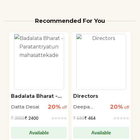
Recommended For You
Badalata Bharat -
Directors
A
Paratantryatun
20%
20%
Datta Desai
Deepa
D
off
mahasattekade
off
off
Deshmukh
P
₹
3000
₹ 2400
₹
580
₹ 464
₹
Available
Available