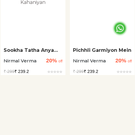
Sookha Tatha Anya
Pichhli Garmiyon Mein
Kahaniyan
20%
20%
Nirmal Verma
Nirmal Verma
off
off
₹
299
₹ 239.2
₹
299
₹ 239.2
Available
Available
View
View