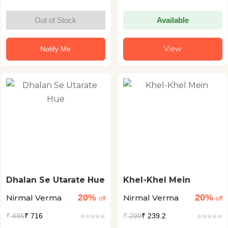
Out of Stock
Available
View
Notify Me
Dhalan Se Utarate Hue
Khel-Khel Mein
20%
20%
Nirmal Verma
Nirmal Verma
off
off
₹
895
₹ 716
₹
299
₹ 239.2