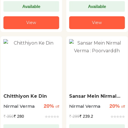
Available
Available
View
View
Chitthiyon Ke Din
Sansar Mein Nirmal
Verma : Poorvarddh
20%
20%
Nirmal Verma
Nirmal Verma
off
off
₹
350
₹ 280
₹
299
₹ 239.2