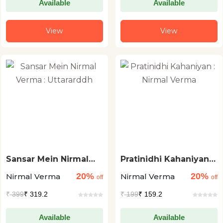
Available
Available
View
View
Sansar Mein Nirmal
Pratinidhi Kahaniyan :
Verma : Uttararddh
Nirmal Verma
20%
20%
Nirmal Verma
Nirmal Verma
off
off
₹
399
₹ 319.2
₹
199
₹ 159.2
Available
Available