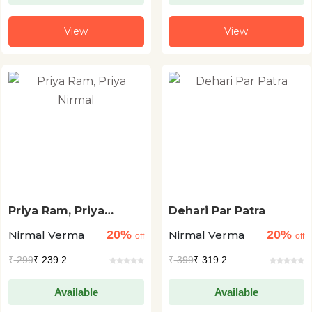
View
View
Priya Ram, Priya
Dehari Par Patra
Nirmal
20%
20%
Nirmal Verma
Nirmal Verma
off
off
₹
299
₹ 239.2
₹
399
₹ 319.2
Available
Available