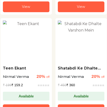
View
View
Teen Ekant
Shatabdi Ke Dhalte
Varshon Mein
20%
20%
Nirmal Verma
Nirmal Verma
off
off
₹
199
₹ 159.2
₹
450
₹ 360
Available
Available