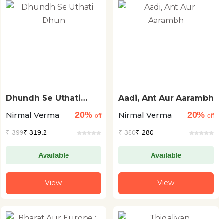
Dhundh Se Uthati
Aadi, Ant Aur Aarambh
Dhun
20%
20%
Nirmal Verma
Nirmal Verma
off
off
₹
399
₹ 319.2
₹
350
₹ 280
Available
Available
View
View