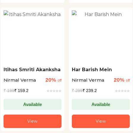
Itihas Smriti Akanksha
Har Barish Mein
20%
20%
Nirmal Verma
Nirmal Verma
off
off
₹
199
₹ 159.2
₹
299
₹ 239.2
Available
Available
View
View