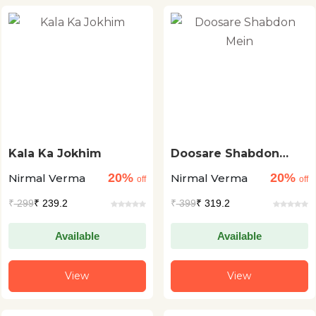
Kala Ka Jokhim
Doosare Shabdon
Mein
20%
20%
Nirmal Verma
Nirmal Verma
off
off
₹
299
₹ 239.2
₹
399
₹ 319.2
Available
Available
View
View