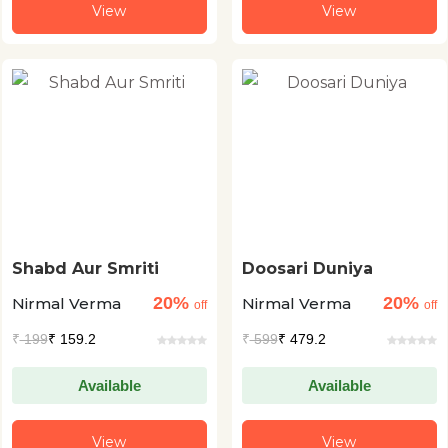
View
View
Shabd Aur Smriti
Doosari Duniya
20%
20%
Nirmal Verma
Nirmal Verma
off
off
₹
199
₹ 159.2
₹
599
₹ 479.2
Available
Available
View
View