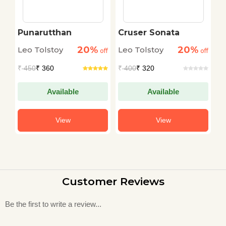
Punarutthan
Cruser Sonata
A
n
V
20%
20%
Leo Tolstoy
Leo Tolstoy
L
off
off
off
₹
450
₹ 360
₹
400
₹ 320
₹
Available
Available
View
View
Customer Reviews
Be the first to write a review...