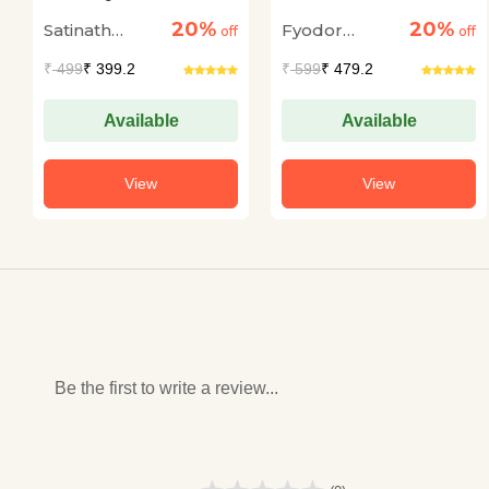
Charitmanas
20%
20%
Satinath
Fyodor
off
off
Bhaduri
Dostoyevsky
₹
499
₹ 399.2
₹
599
₹ 479.2
Available
Available
View
View
Be the first to write a review...