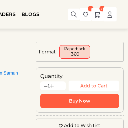
0
0
ADERS
BLOGS
Paperback
Format:
₹ 360
an Samuh
Quantity:
Add to Cart
1
Buy Now
Add to Wish List