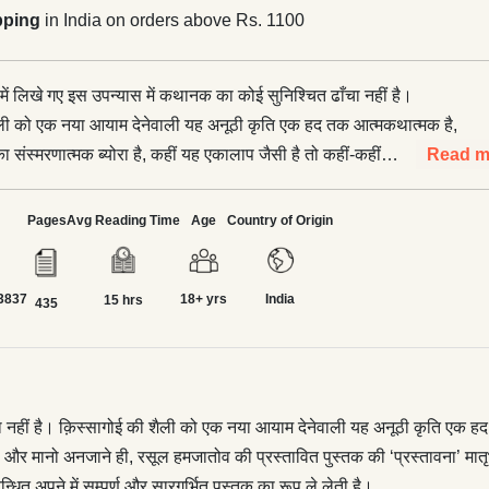
pping
in India on orders above Rs. 1100
 में लिखे गए इस उपन्यास में कथानक का कोई सुनिश्चित ढाँचा नहीं है।
ैली को एक नया आयाम देनेवाली यह अनूठी कृति एक हद तक आत्मकथात्मक है,
ा संस्मरणात्मक ब्योरा है, कहीं यह एकालाप जैसी है तो कहीं-कहीं
Read m
का रूप ले लेती है। ...धीरे-धीरे, और मानो अनजाने ही, रसूल हमजातोव की
 की ‘प्रस्तावना’ मातृभूमि, उसे प्यार करनेवाले बेटे के रवैये, कवि के दिलचस्प
Pages
Avg Reading Time
Age
Country of Origin
, उससे कुछ कम कठिन और कम दिलचस्प न होनेवाले नागरिक के कर्तव्य से
ं सम्पूर्ण और सारगर्भित पुस्तक का रूप ले लेती है।
3837
18+ yrs
India
15 hrs
435
चा नहीं है। क़िस्सागोई की शैली को एक नया आयाम देनेवाली यह अनूठी कृति एक हद 
रे, और मानो अनजाने ही, रसूल हमजातोव की प्रस्तावित पुस्तक की ‘प्रस्तावना’ मातृभ
त अपने में सम्पूर्ण और सारगर्भित पुस्तक का रूप ले लेती है।