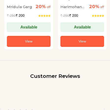
Dwiragaman
20%
20%
Mridula Garg
Harimohan
off
off
Jha
₹
250
₹ 200
₹
250
₹ 200
Available
Available
View
View
Customer Reviews