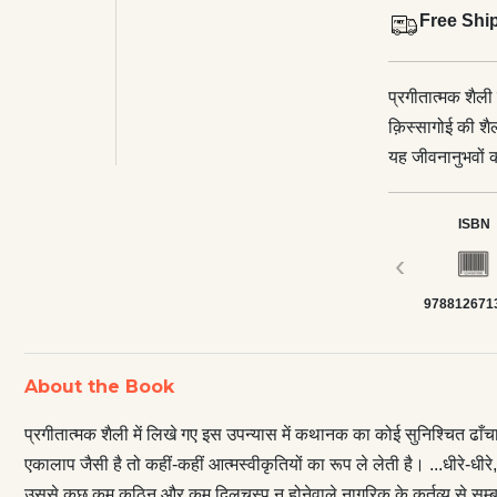
Free Shi
प्रगीतात्मक शैली
क़िस्सागोई की श
यह जीवनानुभवों क
आत्मस्वीकृतियों 
प्रस्तावित पुस्तक
ISBN
और कठिन कर्तव्य
‹
सम्बन्धित अपने मे
978812671
About the Book
प्रगीतात्मक शैली में लिखे गए इस उपन्यास में कथानक का कोई सुनिश्चित ढाँ
एकालाप जैसी है तो कहीं-कहीं आत्मस्वीकृतियों का रूप ले लेती है। ...धीरे-धी
उससे कुछ कम कठिन और कम दिलचस्प न होनेवाले नागरिक के कर्तव्य से सम्बन्धि