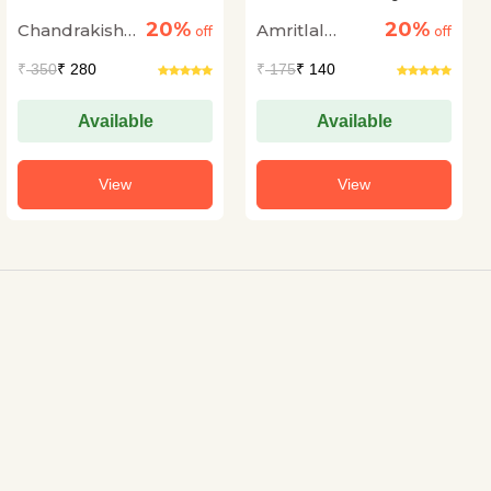
20%
20%
Chandrakishore
Amritlal
off
off
Jaiswal
Nagar
₹
350
₹ 280
₹
175
₹ 140
Available
Available
View
View