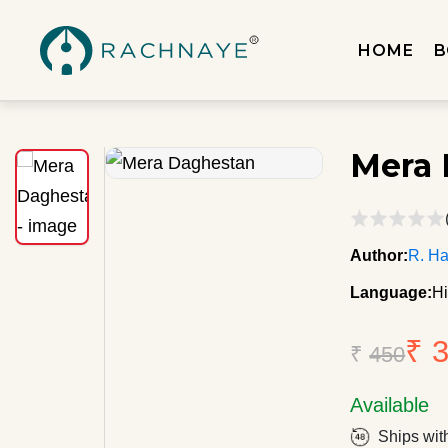
HOME
B
Mera 
Author:
R. H
Language:
Hi
₹ 
₹
450
Available
Ships wit