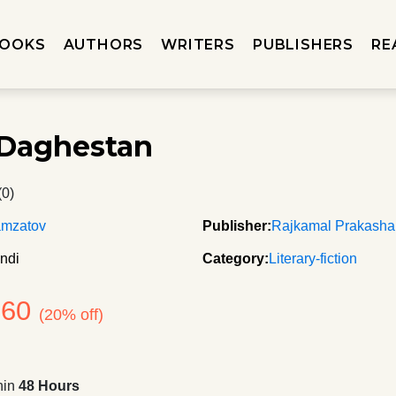
OOKS
AUTHORS
WRITERS
PUBLISHERS
RE
Daghestan
(0)
amzatov
Publisher:
Rajkamal Prakash
ndi
Category:
Literary-fiction
360
(20% off)
hin
48 Hours