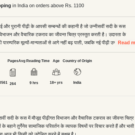
pping
in India on orders above Rs. 1100
नई और पुरानी पीढ़ी के आपसी सम्बन्धों की कहानी है जो उन्नीसवीं सदी के रूस
त विभाजन और वैचारिक टकराव का जीवन्त चित्र प्रस्तुत करती है। उदारता के
़ी पारम्परिक मूल्यों-मान्यताओं से आगे नहीं बढ़ पाती, जबकि नई पीढ़ी उन
Read m
है। उनके मतभेदों के बहाने तुर्गेनेव सामाजिक परिवर्तन के व्यापक विषयों पर
र भावी आमूल बदलाव का पूर्वाभास कराते हैं। इस उपन्यास में चित्रित समाज
Pages
Avg Reading Time
Age
Country of Origin
बन चुके हैं, लेकिन इसमें वर्णित पीढ़ीगत द्वन्द्व का कालातीत चित्रण आज भी
करने में सक्षम है।
0561
18+ yrs
India
9 hrs
264
सवीं सदी के रूस में मौजूद पीढ़ीगत विभाजन और वैचारिक टकराव का जीवन्त चित्र प्र
के बहाने तुर्गेनेव सामाजिक परिवर्तन के व्यापक विषयों पर विचार करते हैं और भा
्रण आज भी किसी को उद्वेलित करने में सक्षम है।