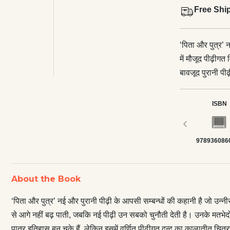
Free Shi
‘पिता और पुत्र’ 
में मौजूद पीढ़ीग
बावजूद पुरानी पीढ
सबको चुनौती देती 
विचार करते हैं औ
ISBN
और पात्र इतिहास 
‹
किसी को उद्वेलित 
978936086
About the Book
‘पिता और पुत्र’ नई और पुरानी पीढ़ी के आपसी सम्बन्धों की कहानी है जो उन्नी
से आगे नहीं बढ़ पाती, जबकि नई पीढ़ी उन सबको चुनौती देती है। उनके मतभेदों 
पात्र इतिहास बन चुके हैं, लेकिन इसमें वर्णित पीढ़ीगत द्वन्द्व का कालातीत चित