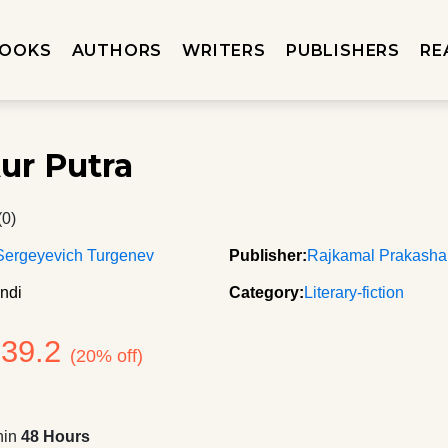
OOKS
AUTHORS
WRITERS
PUBLISHERS
RE
Aur Putra
(0)
Sergeyevich Turgenev
Publisher:
Rajkamal Prakash
ndi
Category:
Literary-fiction
239.2
(20% off)
hin
48 Hours