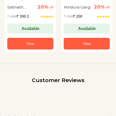
Charitmanas
20%
20%
Satinath
Mridula Garg
off
off
Bhaduri
₹
499
₹ 399.2
₹
250
₹ 200
Available
Available
View
View
Customer Reviews