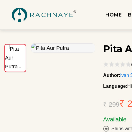
HOME
B
Pita 
Author:
Ivan 
Language:
Hi
₹ 
₹
299
Available
Ships wit