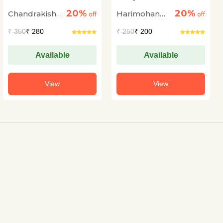
Dwiragaman
20%
20%
Chandrakishore
Harimohan
off
off
Jaiswal
Jha
₹
350
₹ 280
₹
250
₹ 200
Available
Available
View
View