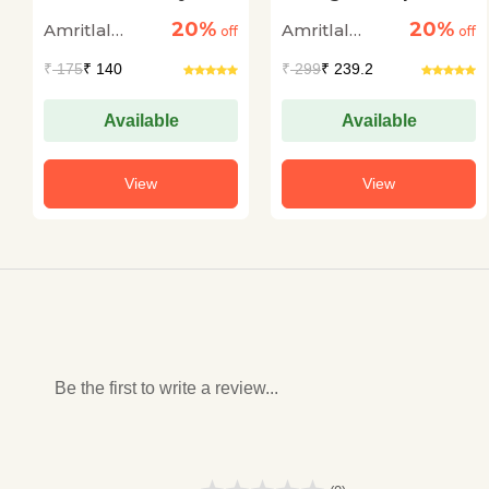
20%
20%
Amritlal
Amritlal
off
off
Nagar
Nagar
₹
175
₹ 140
₹
299
₹ 239.2
Available
Available
View
View
Be the first to write a review...