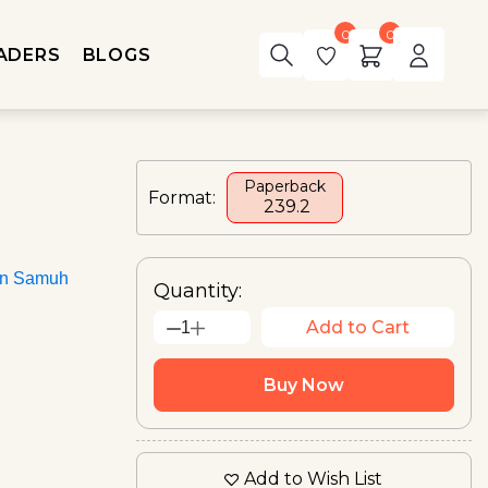
0
0
ADERS
BLOGS
Paperback
Format:
₹ 239.2
an Samuh
Quantity:
Add to Cart
1
Buy Now
Add to Wish List