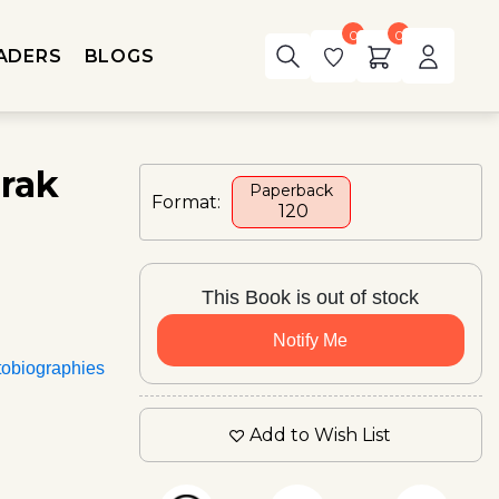
0
0
ADERS
BLOGS
rak
Paperback
Format:
₹ 120
This Book is out of stock
Notify Me
tobiographies
Add to Wish List