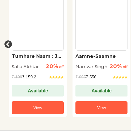
Tumhare Naam : Jan
Aamne-Saamne
Nisar Akhtar ko Safia
20%
20%
Safia Akhtar
Namvar Singh
Akhtar ke khat
off
off
₹
199
₹ 159.2
₹
695
₹ 556
Available
Available
View
View