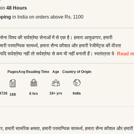
hin
48 Hours
pping
in India on orders above Rs. 1100
सेना विश्व की सर्वश्रेष्ठ सेनाओं में से एक है। हमारा आयुधागार, हमारी
मारी परमाण्विक सामर्थ्य, हमारा सैन्य कौशल और हमारी रेजीमेंट्स की वीरता
 यदि सर्वश्रेष्ठ नहीं तो सर्वश्रेष्ठ से कम भी नहीं बनाती हैं। स्वतंत्रता के
Read m
ना ने पाकिस्तान के खिलाफ 1948, 1965, 1971, फिर कारगिल में भी तीन
न सभी युद्धों में एक विशेष तथ्य सामने आया, जो भारत की शांतिप्रिय राष्ट्रीयता
Pages
Avg Reading Time
Age
Country of Origin
ि इनमें से कोई भी युद्ध भारत के द्वारा शुरू नहीं किया गया था। दूसरे शब्दों में
द्ध भारत पर थोपे गए थे। भारतीय सेनाध्यक्षों ने हर युद्ध में अपने सैन्य कौशल का
9726
18+ yrs
India
ारत के शौर्य व स्वाभिमान की लाज रखी। युद्ध तथा शांतिकाल, दोनों में
6 hrs
168
र्यक्षमता, नेतृत्व-कौशल और अनुपम आदर्शों से उन्होंने भारतीय थलसेना के
ियों का हौसला बुलंद किया, उन्हें सदा प्रेरित किया तथा भारवासियों को
ारी सीमाएँ और हम भारतीय सुरक्षित हैं। भारतीय सेनाध्यक्षों का
त्त प्रस्तुत करती पुस्तक, जिसे पढ़कर न केवल भारतीय सेना के प्रति हमारा
ार, हमारी सामरिक क्षमता, हमारी परमाण्विक सामर्थ्य, हमारा सैन्य कौशल और हमारी रेजी