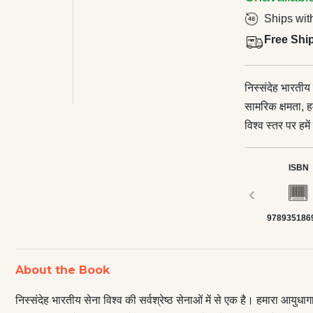
Ships wit
Free Shi
निस्संदेह भारतीय 
सामरिक क्षमता, ह
विश्व स्तर पर हमें
अनंतर भारतीय से
युद्ध जीते हैं। इ
ISBN
का परिचायक भी है क
‹
कहें तो ये सभी यु
978935186
श्रेष्ठ परिचय दिया और भ
ही अपनी अद्भुत का
जवानों और अधिकार
About the Book
सदा आश्वस्त किया कि हम
प्रामाणिक जीवनवृ
निस्संदेह भारतीय सेना विश्व की सर्वश्रेष्ठ सेनाओं में से एक है। हमारा आयुधाग