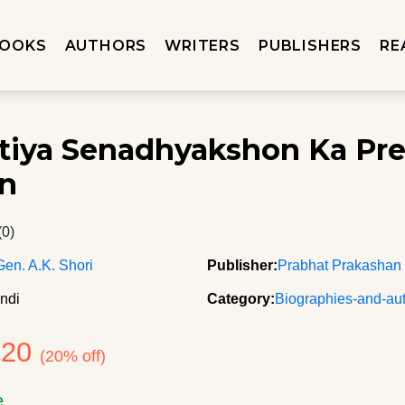
OOKS
AUTHORS
WRITERS
PUBLISHERS
RE
tiya Senadhyakshon Ka Pre
n
(0)
Gen. A.K. Shori
Publisher:
Prabhat Prakashan
ndi
Category:
Biographies-and-au
120
(20% off)
e