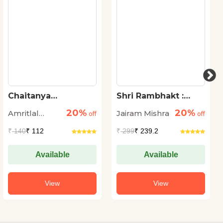
Chaitanya
Shri Rambhakt :
Mahaprabhu
Shaktipunj
20%
20%
Amritlal
Jairam Mishra
off
Hanuman
off
Nagar
₹
140
₹ 112
₹
299
₹ 239.2
Available
Available
View
View