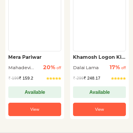
Mera Pariwar
Khamosh Logon Ki
Or Se By Dalai Lama
20%
17%
Mahadevi
Dalai Lama
off
off
Verma
₹
199
₹ 159.2
₹
299
₹ 248.17
Available
Available
View
View