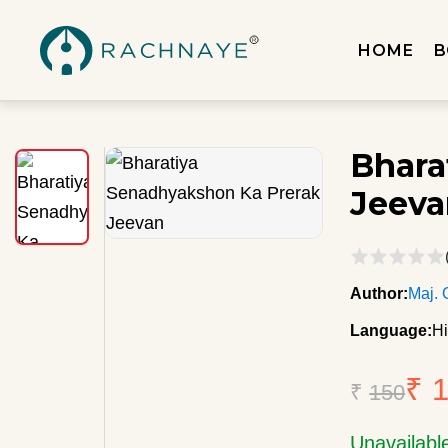
HOME
B
Bhara
Jeeva
Author:
Maj. 
Language:
Hi
₹ 
₹
150
Unavailabl