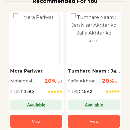
Recommended For You
Mera Pariwar
Tumhare Naam : Jan
B
Nisar Akhtar ko Safia
20%
20%
Mahadevi
Safia Akhtar
G
off
off
Akhtar ke khat
off
Verma
₹
199
₹ 159.2
₹
199
₹ 159.2
₹
Available
Available
View
View