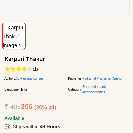
Karpuri Thakur
(1)
Author:
Dr. Ranjana Kumari
Publisher:
Rajkamal Prakashan Samuh
Biographies-and-
Language:
Hindi
Category:
autobiographies
396
₹
495
(20% off)
Available
Ships within
48 Hours