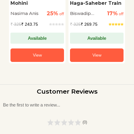
Mohini
Haga-Saheber Train
S
25%
17%
Nasima Anis
Biswadip
S
off
off
off
Chakraborty
M
₹
325
₹ 243.75
₹
325
₹ 269.75
₹
Available
Available
View
View
Customer Reviews
Be the first to write a review...
(0)