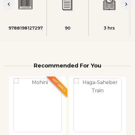
9788198127297
90
3 hrs
Recommended For You
HOT DEALS