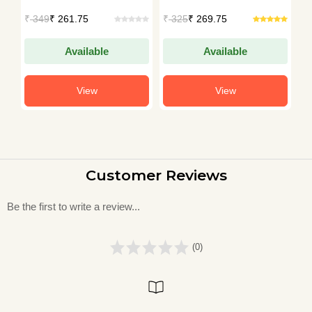
Chakraborty
M
₹
349
₹ 261.75
₹
325
₹ 269.75
₹
Available
Available
View
View
Customer Reviews
Be the first to write a review...
(0)