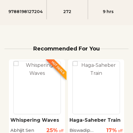
9788198127204
272
9 hrs
Recommended For You
HOT DEALS
Whispering Waves
Haga-Saheber Train
S
25%
17%
Abhijit Sen
Biswadip
S
off
off
off