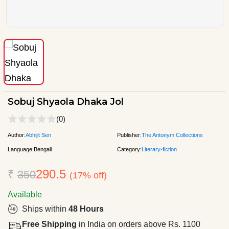
Sobuj Shyaola Dhaka Jol
(0)
Author:
Abhijit Sen
Publisher:
The Antonym Collections
Language:
Bengali
Category:
Literary-fiction
290.5
₹
350
(17% off)
Available
Ships within
48 Hours
Free Shipping
in India on orders above Rs. 1100