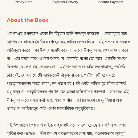
Piracy Free
Express Delivery
Secure Payment
About the Book
“লেখকএই উপন্যাসে একটা স্পিরিচুয়াল জার্নি সম্পন্ন করেছেন। মোজাফ্ফর তার
আগের সব কাজকেইছাড়িয়ে গেছেন এই জার্নির ভেতর দিয়ে। এই উপন্যাস সময়কে
অতিক্রম করবে। সব উপন্যাসসেটা করে না, ভালো উপন্যাস হলেও সব সময় করে
না। এটা করবে কারণ এখানে বর্ণনার যে ধরনসেটা গল্পের তো নয়ই, এমনকি সাধারণ
ফিকশন যে লেখা হয়, তেমনও না। এই উপন্যাসে যে চরিত্রগুলোআছে, প্রতিটি
চরিত্রই, সে যত ছোটো ভূমিকাতেই থাকুক না কেন, প্রটাগনিস্ট হয়ে ওঠে।
প্রত্যেকেরজন্য মমতা জাগে, মন খারাপ হয়। কী একটা অভিশপ্ত জীবন তাদের!
শুধু মানুষ না, প্রকৃতিরসকল প্রাণই যেন একটা অভিশাপের পরম্পরা। তারপরও এই
উপন্যাস ভালোবাসার কথা বলে, মমতাজাগায়। বর্ণনার মধ্যে যে মুনসিয়ানা এবং
ভাষার যে আভিজাত্য সেটা একটা মহাকাব্যিক অনুভূতিদেয়।
এই উপন্যাসে স্পেসডগ লাইকার প্রসঙ্গটা এনে ভালো হয়েছে। সমষ্টি বাজাতিগত
স্মৃতির কথা এসেছে। জীবনকে যে কতরকমভাবে দেখা যায়, কতরকমভাবে ব্যাখ্যা