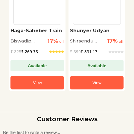
 &
Haga-Saheber Train
Shunyer Udyan
B
B
17%
17%
Biswadip
Shirsendu
D
off
off
off
Chakraborty
Mukhopadhyay
S
₹
325
₹ 269.75
₹
399
₹ 331.17
₹
Available
Available
View
View
Customer Reviews
Be the first to write a review...