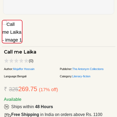
Call me Laika
(0)
Author:
Mojaffor Hossain
Publisher:
The Antonym Collections
Language:
Bengali
Category:
Literary-fiction
269.75
₹
325
(17% off)
Available
Ships within
48 Hours
Free Shipping
in India on orders above Rs. 1100