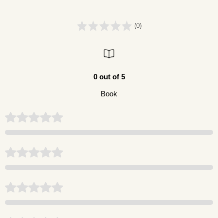
(0)
0 out of 5
Book