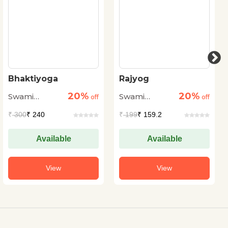
Bhaktiyoga
Rajyog
20%
20%
Swami
Swami
off
off
Vivekanand
Vivekanand
₹
300
₹ 240
₹
199
₹ 159.2
Available
Available
View
View