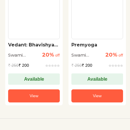
Vedant: Bhavishya
Premyoga
Ka Dharma
20%
20%
Swami
Swami
off
off
Vivekanand
Vivekanand
₹
250
₹ 200
₹
250
₹ 200
Available
Available
View
View