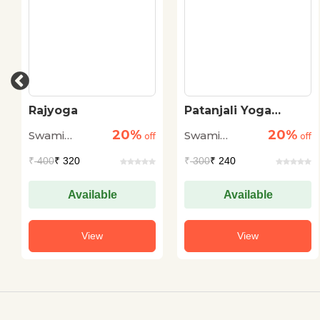
Rajyoga
Patanjali Yoga
Sootra (Hindi
20%
20%
Swami
Swami
off
Edition)
off
Vivekanand
Vivekanand
₹
400
₹ 320
₹
300
₹ 240
Available
Available
View
View