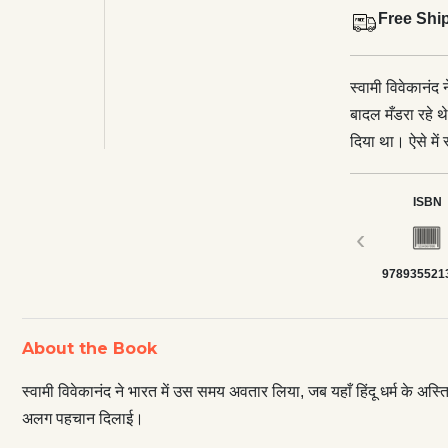
Free Shi
स्वामी विवेकानंद 
बादल मँडरा रहे थे
दिया था। ऐसे में स्वा
जो हमारे लिए उस
का बाल-विहार (Ki
ISBN
पहले एक प्रथा थी 
‹
का प्रयोग, पुष्प,
978935521
हैं, परंतु वह व्य
कर रहा है, परंतु
प्रस्तुत पुस्तक म
About the Book
सकता है, और स्वस
पर विस्तार से प्
स्वामी विवेकानंद ने भारत में उस समय अवतार लिया, जब यहाँ हिंदू धर्म के अस्तित
अलग पहचान दिलाई।