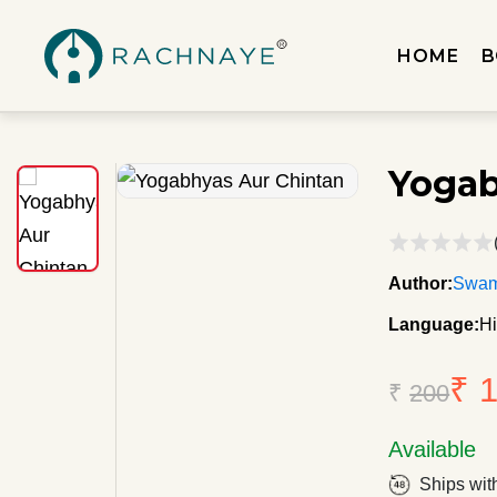
HOME
B
Yogab
Author:
Swam
Language:
Hi
₹ 
₹
200
Available
Ships wit