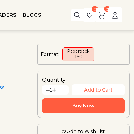
0
0
ADERS
BLOGS
Paperback
Format:
₹ 160
Quantity:
ess
Add to Cart
1
Buy Now
Add to Wish List