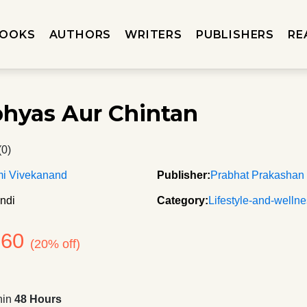
OOKS
AUTHORS
WRITERS
PUBLISHERS
RE
hyas Aur Chintan
(0)
i Vivekanand
Publisher:
Prabhat Prakashan
ndi
Category:
Lifestyle-and-welln
160
(20% off)
hin
48 Hours