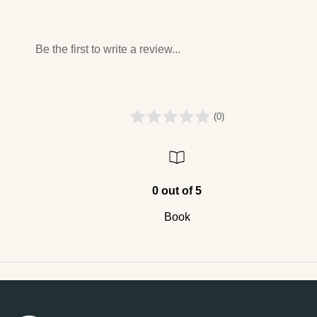
Be the first to write a review...
(0)
0 out of 5
Book