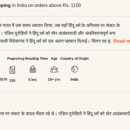
pping
in India on orders above Rs. 1100
ने भारत में उस समय अवतार लिया, जब यहाँ हिंदू धर्म के अस्तित्व पर संकट के
। पंडित-पुरोहितों ने हिंदू धर्म को घोर आडंबरवादी और अंधविश्वासपूर्ण बना
मी विवेकानंद ने हिंदू धर्म को एक अलग पहचान दिलाई। चिंतन वह द्वार है,
Read m
े खोलता है। प्रार्थना, औपचारिकता एवं हर प्रकार की उपासना केवल चिंतन
ndergarten) है। आप जब प्रार्थना करते हैं तो आप कुछ चढ़ावा देते हैं।
Pages
Avg Reading Time
Age
Country of Origin
कि प्रत्येक वस्तु, व्यक्ति की आध्यात्मिक शक्ति को बढ़ावा देती है। कुछ शब्दों
 प्रतिमाएँ, मंदिर, ज्योति को हिलाने की प्रथा मन को उस व्यवहार तक ले जाते
3570
18+ yrs
India
वहार सदैव व्यक्ति की आत्मा के अंदर होता है, कहीं और नहीं। प्रत्येक व्यक्ति यही
5 hrs
150
 जो वह अनजाने में कर रहा है, वही जान- बूझकर करे--यही है 'चिंतन की शक्ति।
ें स्वामी विवेकानंद ने योगाभ्यास के माध्यम से शरीर को नीरोग कैसे रखा जा
्थ चिंतन द्वारा जीवन में सकारात्मक ऊर्जा कैसे अर्जित की जा सकती है, इस
रकाश डाला है। अतः हर आयु वर्ग के पाठकों के लिए एक बेहद उपयोगी पुस्तक।
्व पर संकट के बादल मँडरा रहे थे। पंडित-पुरोहितों ने हिंदू धर्म को घोर आडंबरवादी 