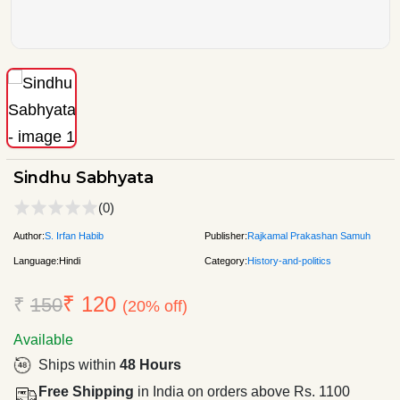
Sindhu Sabhyata
(0)
Author:
S. Irfan Habib
Publisher:
Rajkamal Prakashan Samuh
Language:
Hindi
Category:
History-and-politics
₹ 120
₹
150
(20% off)
Available
Ships within
48 Hours
Free Shipping
in India on orders above Rs. 1100