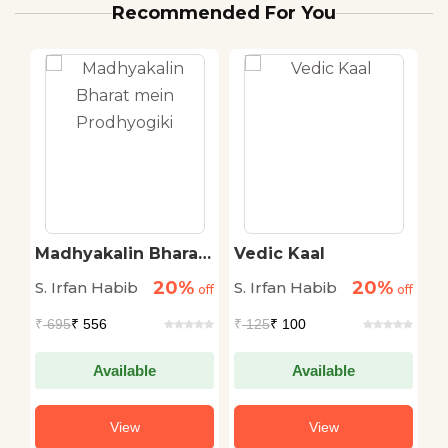
Recommended For You
Madhyakalin Bharat
Vedic Kaal
M
mein Prodhyogiki
P
20%
20%
S. Irfan Habib
S. Irfan Habib
S.
off
off
off
₹
695
₹ 556
₹
125
₹ 100
₹
Available
Available
View
View