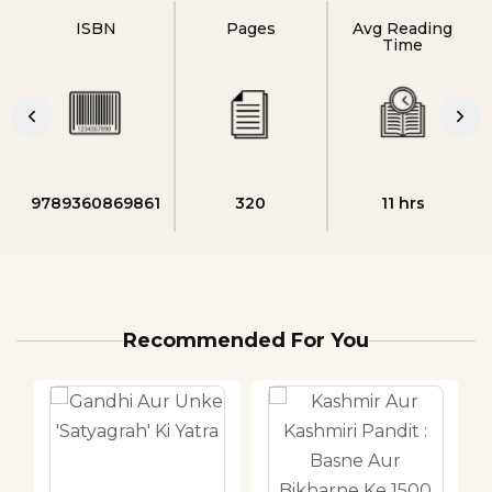
ISBN
Pages
Avg Reading
Time
9789360869861
320
11 hrs
Recommended For You