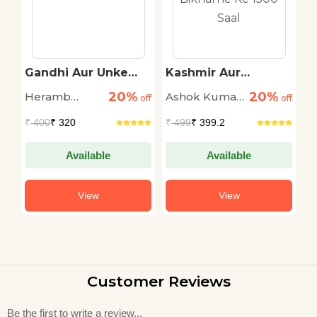
ya
Gandhi Aur Unke
Kashmir Aur
L
'Satyagrah' Ki Yatra
Kashmiri Pandit :
C
20%
20%
Heramb
Ashok Kumar
S
off
off
Basne Aur Bikharne
off
Ke 1500 Saal
Chaturvedi
Pandey
L
₹
400
₹ 320
₹
499
₹ 399.2
₹
Da
Available
Available
View
View
Customer Reviews
Be the first to write a review...