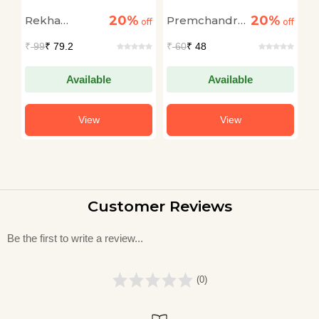
Man Jagain
Rog Aur Aids
R
20%
20%
Rekha
Premchandra
Ya
off
off
off
U
Agrawal
Swarnkar
A
₹
99
₹ 79.2
₹
60
₹ 48
₹
Available
Available
View
View
Customer Reviews
Be the first to write a review...
(0)