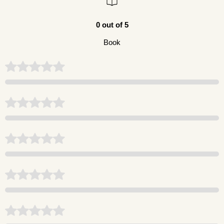
0 out of 5
Book