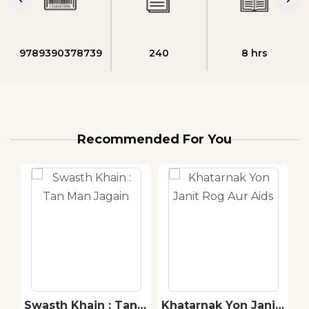
9789390378739
240
8 hrs
Recommended For You
Swasth Khain : Tan
Khatarnak Yon Janit
C