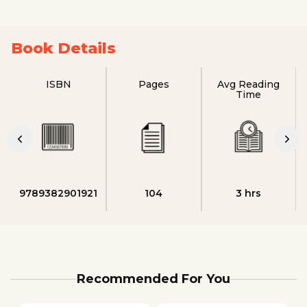
Book Details
ISBN
Pages
Avg Reading
Time
9789382901921
104
3 hrs
Recommended For You