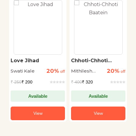
Love Jihad
Chhoti-Chhoti
A
Baatein
K
20%
20%
Swati Kale
Mithilesh
V
off
off
off
Baria
₹
250
₹ 200
₹
400
₹ 320
₹
Available
Available
View
View