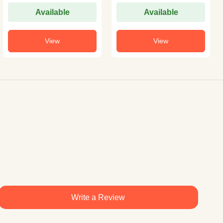
Available
Available
View
View
Write a Review