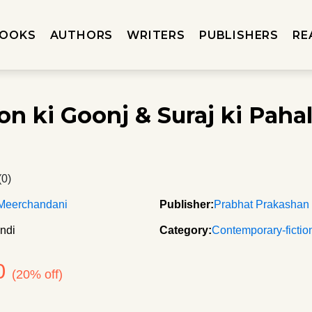
OOKS
AUTHORS
WRITERS
PUBLISHERS
RE
on ki Goonj & Suraj ki Pahal
(0)
 Meerchandani
Publisher:
Prabhat Prakashan
ndi
Category:
Contemporary-fictio
0
(20% off)