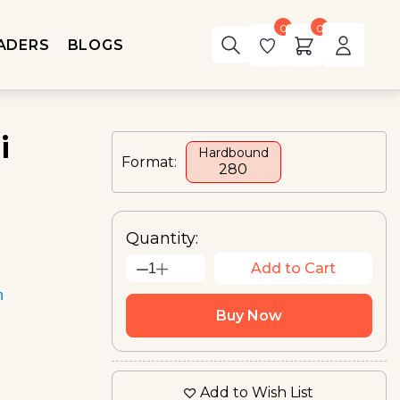
0
0
ADERS
BLOGS
i
Hardbound
Format:
₹280
Quantity:
Add to Cart
1
n
Buy Now
Add to Wish List