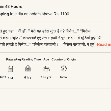
hin
48 Hours
pping
in India on orders above Rs. 1100
ते हुए कहा, ‘‘जी हाँ।’’ मेरी यह ड्रेस सुंदर है न? मिसेज...’’ ‘‘मिसेज
े कहा। चूडि़याँ खनखनाते हुए उस लड़की ने पुनः कहा, ‘‘ये चूडि़याँ मुझे मेरी
्हें अच्छी लगती हैं मिसेज...’’ ‘‘मिसेज मलकाणी।’’ ‘‘मिसेज मलकाणी, मैं तुम्हें एक
Read m
, किसी से बिल्कुल मत कहना, यहाँ जो डॉक्टर है न, छोटा डॉक्टर राकेश...’’
र जिज्ञासावश देखा। उसने आगे आकर उसके कान तक मुँह लगाकर धीरे से
Pages
Avg Reading Time
Age
Country of Origin
ीछे पागल है।’’ वह दाँत निकालकर हँसने लगी। वर्षा हक्की-बक्की रह गई और
भरी निगाहों से देखने लगी। उसने थोड़ा शरमाकर कहा, ‘‘मैं खूबसूरत हूँ न,
4432
18+ yrs
India
ंट में पढ़ी हूँ न, इसलिए मिसेज...’’ वर्षा की जबान से एक शब्द भी नहीं निकल
6 hrs
184
हती थी। —इसी संग्रह से सामाजिक बिंदुओं को स्पर्श करता
 अपना स्थान बना लेगा।