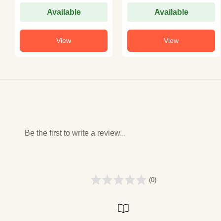
Available
Available
View
View
Be the first to write a review...
(0)