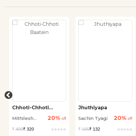
Chhoti-Chhoti
Jhuthiyapa
Baatein
20%
20%
Mithilesh
Sachin Tyagi
off
off
Baria
₹
400
₹ 320
₹
165
₹ 132