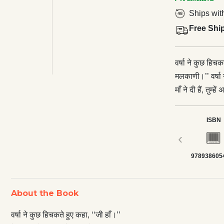
Ships wit
Free Shi
वर्षा ने कुछ हिचक
मलकाणी।’’ वर्षा न
माँ ने दी हैं, तुम
राज की बात बताऊँ
वर्षा ने उसकी ओ
ISBN
कहा, ‘‘वह मेरे प
‹
उसकी ओर आश्चर्य 
978938605
इसलिए। मैं कॉन्वे
पाया। वह वहाँ से भागना चा
प्रसिद्ध सिंधी साहित्यकार तारा मीरचंदाणीजी का उपन्यासद्वय जो पाठकीय संवदेना को छुएगा और
About the Book
उसके अंतर्मन में
वर्षा ने कुछ हिचकते हुए कहा, ‘‘जी हाँ।’’