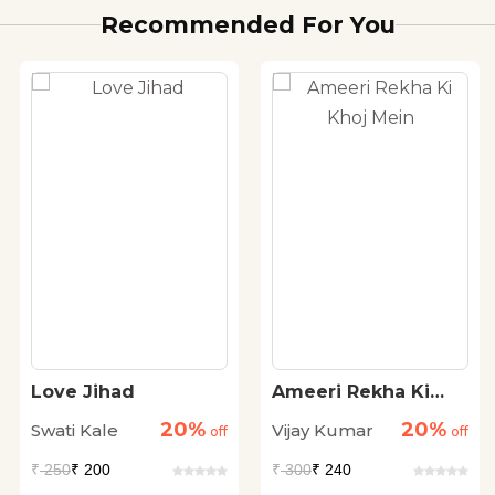
Recommended For You
Love Jihad
Ameeri Rekha Ki
Khoj Mein
20%
20%
Swati Kale
Vijay Kumar
off
off
₹
250
₹ 200
₹
300
₹ 240