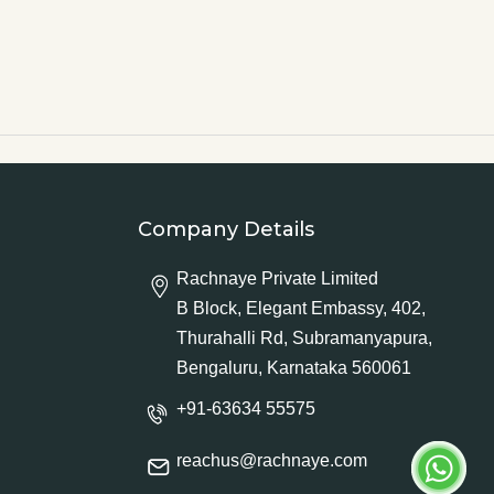
Company Details
Rachnaye Private Limited
B Block, Elegant Embassy, 402,
Thurahalli Rd, Subramanyapura,
Bengaluru, Karnataka 560061
+91-63634 55575
reachus@rachnaye.com