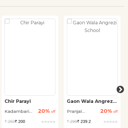
Chir Parayi
Gaon Wala Angrezi
School
20%
20%
Kadambari
Pranjal
off
off
Mehra
Saxena
₹
250
₹ 200
₹
299
₹ 239.2