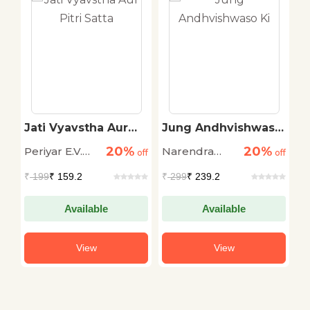
Jati Vyavstha Aur
Jung Andhvishwaso
P
Pitri Satta
Ki
20%
20%
Periyar E.V.
Narendra
V
off
off
off
Ramasamy
Dabholkar
₹
199
₹ 159.2
₹
299
₹ 239.2
₹
Available
Available
View
View