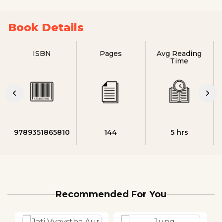
Book Details
ISBN
Pages
Avg Reading
Time
9789351865810
144
5 hrs
Recommended For You