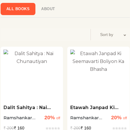
ALL BOOKS
ABOUT
Dalit Sahitya : Nai
Etawah Janpad Ki
Chunautiyan
Seemavarti Boliyon
20%
20%
Ramshankar
Ramshankar
Ka Bhasha
off
off
Katheria
Katheria
₹
200
₹ 160
₹
200
₹ 160