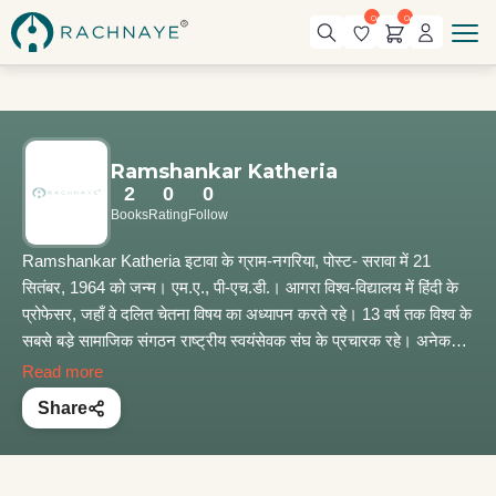
0
0
Ramshankar Katheria
2
0
0
Books
Rating
Follow
Ramshankar Katheria इटावा के ग्राम-नगरिया, पोस्ट- सरावा में 21
सितंबर, 1964 को जन्म। एम.ए., पी-एच.डी.। आगरा विश्व-विद्यालय में हिंदी के
प्रोफेसर, जहाँ वे दलित चेतना विषय का अध्यापन करते रहे। 13 वर्ष तक विश्व के
सबसे बडे़ सामाजिक संगठन राष्ट्रीय स्वयंसेवक संघ के प्रचारक रहे। अनेक
पुस्तकों के लेखक डॉ. कठेरिया सर्वप्रथम 2009 में, फिर 2014 में लोकसभा के
Read more
लिए चुने गए। संप्रति : मानव संसाधन विकास राज्य मंत्री, भारत सरकार।
Share
संपर्क : office.mpagra@gmail.com