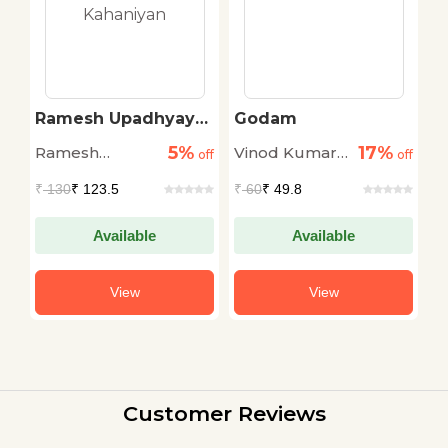
Ramesh Upadhyay
Godam
P
Chuninda Bal
B
5%
17%
Ramesh
Vinod Kumar
R
off
Kahaniyan
off
off
Upadhyay
Shukla
B
₹
130
₹ 123.5
₹
60
₹ 49.8
₹
Available
Available
View
View
Customer Reviews