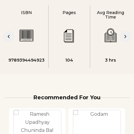
ISBN
Pages
Avg Reading
Time
9789394494923
104
3 hrs
Recommended For You