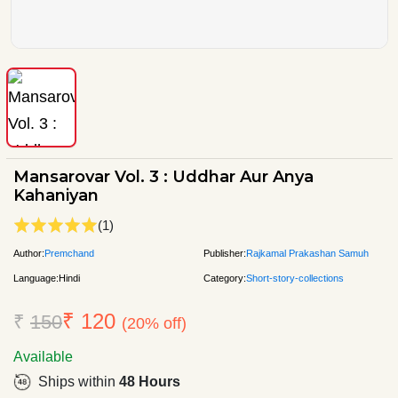
Mansarovar Vol. 3 : Uddhar Aur Anya
Kahaniyan
(1)
Author:
Premchand
Publisher:
Rajkamal Prakashan Samuh
Language:
Hindi
Category:
Short-story-collections
₹ 120
₹
150
(20% off)
Available
Ships within
48 Hours