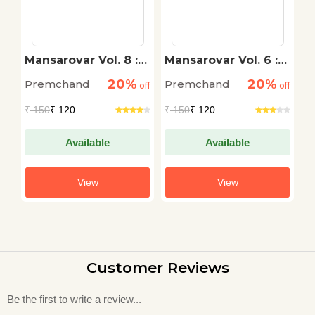
Mansarovar Vol. 8 :
Mansarovar Vol. 6 :
Ma
Guptdhan Aur Anya
Laag - Daat Aur
R
20%
20%
Premchand
Premchand
P
off
Kahaniyan
off
Anya Kahaniyan
off
K
₹
150
₹ 120
₹
150
₹ 120
₹
1
Available
Available
View
View
Customer Reviews
Be the first to write a review...