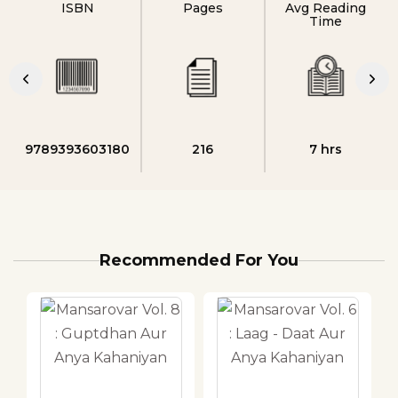
ISBN
Pages
Avg Reading
Time
9789393603180
216
7 hrs
Recommended For You