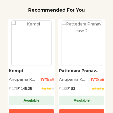
Recommended For You
Kempi
Pattedara Pranav
N
case 2
17%
17%
Anupama K
Anupama K
S
off
off
off
Benachinamardi
Benachinamardi
M
₹
175
₹ 145.25
₹
100
₹ 83
₹
Available
Available