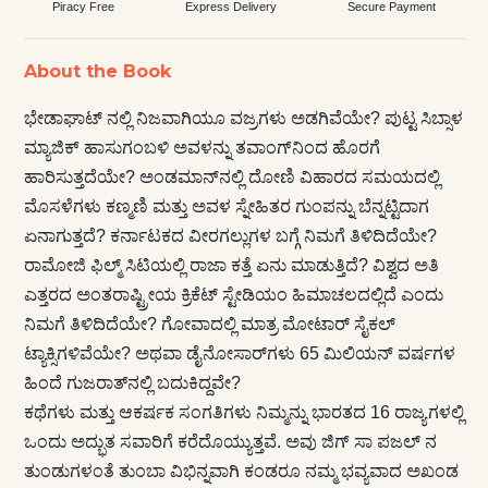
Piracy Free
Express Delivery
Secure Payment
About the Book
ಭೇಡಾಘಾಟ್ ನಲ್ಲಿ ನಿಜವಾಗಿಯೂ ವಜ್ರಗಳು ಅಡಗಿವೆಯೇ? ಪುಟ್ಟ ಸಿಬ್ಸಾಳ
ಮ್ಯಾಜಿಕ್ ಹಾಸುಗಂಬಳಿ ಅವಳನ್ನು ತವಾಂಗ್‌ನಿಂದ ಹೊರಗೆ
ಹಾರಿಸುತ್ತದೆಯೇ? ಅಂಡಮಾನ್‌ನಲ್ಲಿ ದೋಣಿ ವಿಹಾರದ ಸಮಯದಲ್ಲಿ
ಮೊಸಳೆಗಳು ಕಣ್ಮಣಿ ಮತ್ತು ಅವಳ ಸ್ನೇಹಿತರ ಗುಂಪನ್ನು ಬೆನ್ನಟ್ಟಿದಾಗ
ಏನಾಗುತ್ತದೆ? ಕರ್ನಾಟಕದ ವೀರಗಲ್ಲುಗಳ ಬಗ್ಗೆ ನಿಮಗೆ ತಿಳಿದಿದೆಯೇ?
ರಾಮೋಜಿ ಫಿಲ್ಮ್ ಸಿಟಿಯಲ್ಲಿ ರಾಜಾ ಕತ್ತೆ ಏನು ಮಾಡುತ್ತಿದೆ? ವಿಶ್ವದ ಅತಿ
ಎತ್ತರದ ಅಂತರಾಷ್ಟ್ರೀಯ ಕ್ರಿಕೆಟ್ ಸ್ಟೇಡಿಯಂ ಹಿಮಾಚಲದಲ್ಲಿದೆ ಎಂದು
ನಿಮಗೆ ತಿಳಿದಿದೆಯೇ? ಗೋವಾದಲ್ಲಿ ಮಾತ್ರ ಮೋಟಾರ್ ಸೈಕಲ್
ಟ್ಯಾಕ್ಸಿಗಳಿವೆಯೇ? ಅಥವಾ ಡೈನೋಸಾರ್‌ಗಳು 65 ಮಿಲಿಯನ್ ವರ್ಷಗಳ
ಹಿಂದೆ ಗುಜರಾತ್‌ನಲ್ಲಿ ಬದುಕಿದ್ದವೇ?
ಕಥೆಗಳು ಮತ್ತು ಆಕರ್ಷಕ ಸಂಗತಿಗಳು ನಿಮ್ಮನ್ನು ಭಾರತದ 16 ರಾಜ್ಯಗಳಲ್ಲಿ
ಒಂದು ಅದ್ಭುತ ಸವಾರಿಗೆ ಕರೆದೊಯ್ಯುತ್ತವೆ. ಅವು ಜಿಗ್ ಸಾ ಪಜಲ್ ನ
ತುಂಡುಗಳಂತೆ ತುಂಬಾ ವಿಭಿನ್ನವಾಗಿ ಕಂಡರೂ ನಮ್ಮ ಭವ್ಯವಾದ ಅಖಂಡ