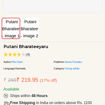
Putani Bharateeyaru
(4)
Author:
Pika Nani
Publisher:
Awwa Pustaka
Language:
Kannada
Category:
Young-adults
₹ 219.95
₹
265
(17% off)
Available
Ships within
48 Hours
Free Shipping
in India on orders above Rs. 1100