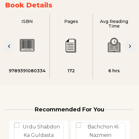
Book Details
ISBN
Pages
Avg Reading
Time
9789391080334
172
6 hrs
Recommended For You