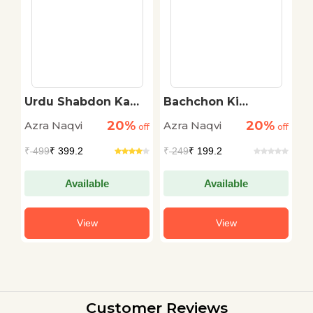
Urdu Shabdon Ka
Bachchon Ki
P
Guldasta
Nazmein
B
20%
20%
Azra Naqvi
Azra Naqvi
R
off
off
off
B
₹
499
₹ 399.2
₹
249
₹ 199.2
₹
Available
Available
View
View
Customer Reviews