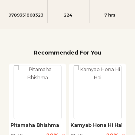
9789351868323
224
7 hrs
Recommended For You
Pitamaha Bhishma
Kamyab Hona Hi Hai
E
K