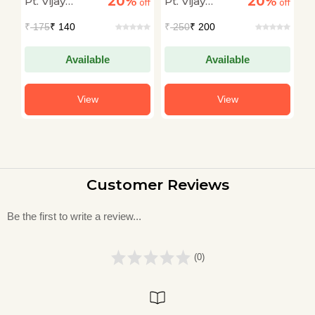
20%
20%
Pt. Vijay
Pt. Vijay
Pt
off
off
off
Shankar
Shankar
S
₹
175
₹ 140
₹
250
₹ 200
₹
Mehta
Mehta
M
Available
Available
View
View
Customer Reviews
Be the first to write a review...
(0)