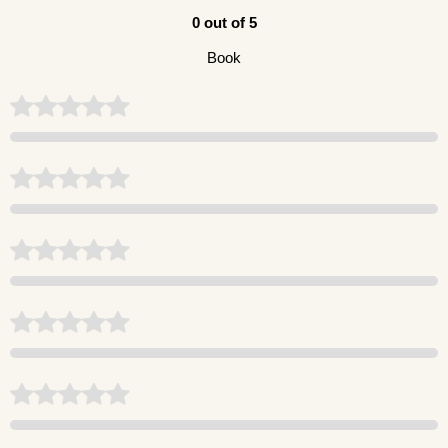
0 out of 5
Book