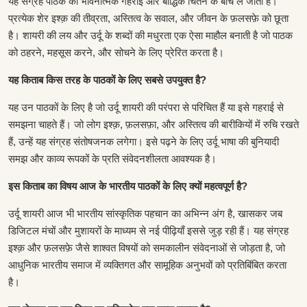
यह संग्रह पाठक को भावनात्मक गहराई और बौद्धिक चिंतन के बीच ले जाता है।
प्रत्येक शेर इश्क़ की तीव्रता, अस्तित्व के सवाल, और जीवन के फ़लसफ़े को छूता
है। शायरी की लय और उर्दू के शब्दों की मधुरता एक ऐसा माहौल बनाती है जो पाठक
को ठहरने, महसूस करने, और सोचने के लिए प्रेरित करता है।
यह किताब किस तरह के पाठकों के लिए सबसे उपयुक्त है?
यह उन पाठकों के लिए है जो उर्दू शायरी की परंपरा से परिचित हैं या इसे गहराई से
समझना चाहते हैं। जो लोग इश्क़, फ़लसफ़ा, और अस्तित्व की बारीकियों में रुचि रखते
हैं, उन्हें यह संग्रह संतोषजनक लगेगा। इसे पढ़ने के लिए उर्दू भाषा की बुनियादी
समझ और काव्य रूपकों के प्रति संवेदनशीलता आवश्यक है।
इस किताब का विषय आज के भारतीय पाठकों के लिए क्यों महत्वपूर्ण है?
उर्दू शायरी आज भी भारतीय सांस्कृतिक पहचान का अभिन्न अंग है, खासकर जब
डिजिटल मंचों और मुशायरों के माध्यम से नई पीढ़ियाँ इससे जुड़ रही हैं। यह संग्रह
इश्क़ और फ़लसफ़े जैसे शाश्वत विषयों को समकालीन संवेदनाओं से जोड़ता है, जो
आधुनिक भारतीय समाज में व्यक्तिगत और सामूहिक अनुभवों को प्रतिबिंबित करता
है।