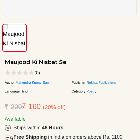
Maujood Ki Nisbat Se
(0)
Author:
Mahendra Kumar Sani
Publisher:
Rekhta Publications
Language:
Hindi
Category:
Poetry
₹ 160
₹
200
(20% off)
Available
Ships within
48 Hours
Free Shipping
in India on orders above Rs. 1100