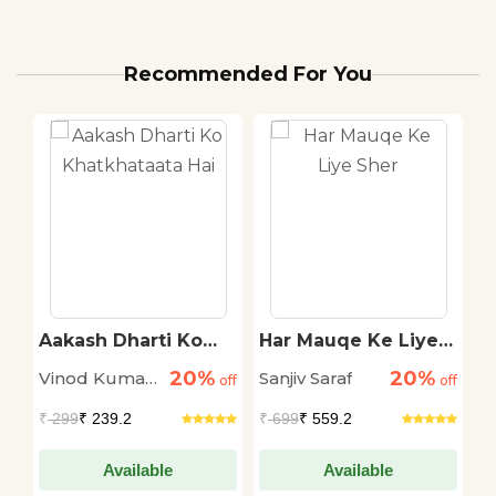
Recommended For You
Aakash Dharti Ko
Har Mauqe Ke Liye
S
Khatkhataata Hai
Sher
20%
20%
Vinod Kumar
Sanjiv Saraf
S
off
off
off
Shukla
L
₹
299
₹ 239.2
₹
699
₹ 559.2
₹
Available
Available