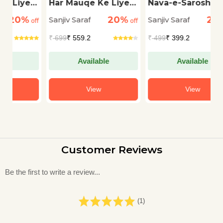
Har Mauqe Ke Liye
Nava-e-Sarosh:
L
Sher
Voices from Beyond
I
20%
20%
Sanjiv Saraf
Sanjiv Saraf
Sa
off
off
off
₹
699
₹ 559.2
₹
499
₹ 399.2
₹
Available
Available
View
View
Customer Reviews
Be the first to write a review...
(1)