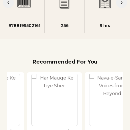
9788199502161
256
9 hrs
Recommended For You