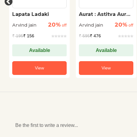
Lapata Ladaki
Aurat : Astitva Aur
Asmita
20%
20%
Arvind jain
Arvind jain
off
off
₹
195
₹ 156
₹
595
₹ 476
Available
Available
View
View
Be the first to write a review...