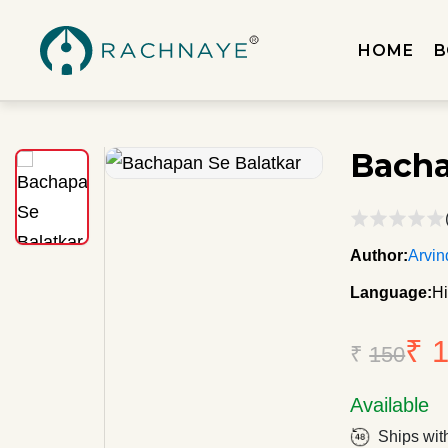
HOME
B
Bacha
Author:
Arvin
Language:
Hi
₹ 
₹
150
Available
Ships wit