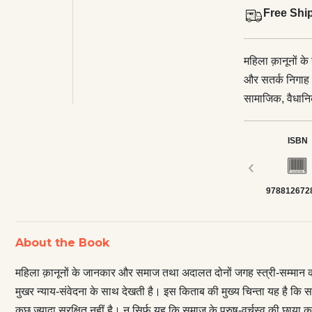
Free Shi
महिला क़ानूनों क
और सतर्क निगाह 
सामाजिक, वैधानि
इस किताब की मुख्
घरों से बाहर जितन
ISBN
में भी उससे कुछ ज
‹
प्रावधानों में भी
978812672
मनो-सांस्कृतिक स
हैं। परिशिष्ट में
व्यापक स्त्री-विम
About the Book
भाषा को नया तेवर
महिला क़ानूनों के जानकार और समाज तथा अदालत दोनों जगह स्त्री-सम्मान क
मुखर न्याय-संवेदना के साथ देखती है। इस किताब की मुख्य चिन्ता यह है कि समाज
कुछ ज़्यादा सुरक्षित नहीं है। न सिर्फ़ यह कि समाज के पुरुष-वर्चस्व की छाया