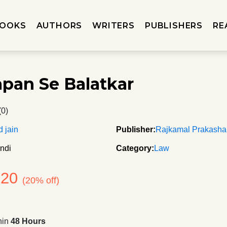
OOKS
AUTHORS
WRITERS
PUBLISHERS
RE
pan Se Balatkar
(0)
d jain
Publisher:
Rajkamal Prakash
ndi
Category:
Law
120
(20% off)
hin
48 Hours