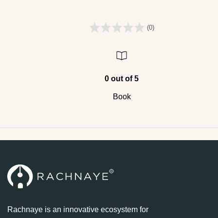
(0)
0 out of 5
Book
Rachnaye is an innovative ecosystem for