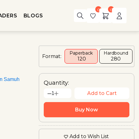
0
0
ADERS
BLOGS
Paperback
Hardbound
Format:
₹ 120
₹280
an Samuh
Quantity:
Add to Cart
1
Buy Now
Add to Wish List