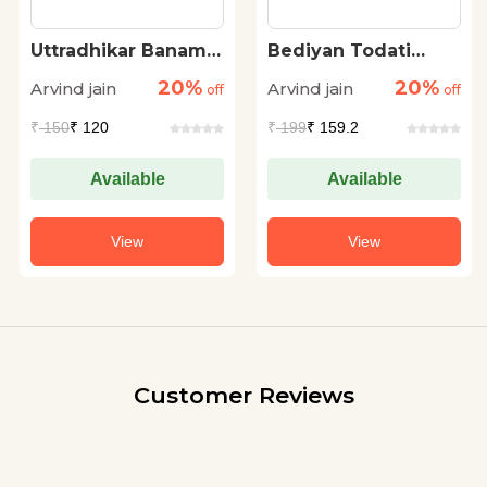
Uttradhikar Banam
Bediyan Todati
Putradhikar
Stree
20%
20%
Arvind jain
Arvind jain
off
off
₹
150
₹ 120
₹
199
₹ 159.2
Available
Available
View
View
Customer Reviews