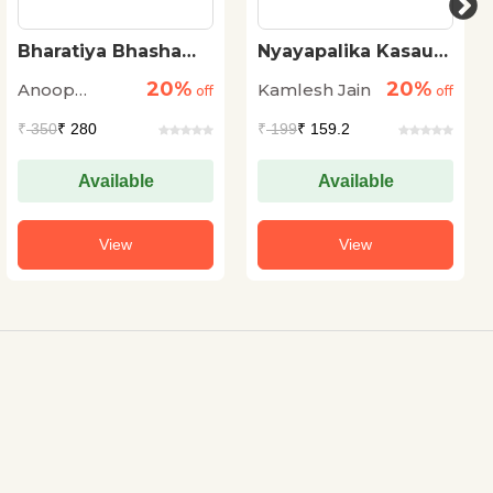
Bharatiya Bhasha
Nyayapalika Kasauti
Mein High Court Ki
Par
20%
20%
Anoop
Kamlesh Jain
Vakalat
off
off
Baranwal
₹
350
₹ 280
₹
199
₹ 159.2
Available
Available
View
View