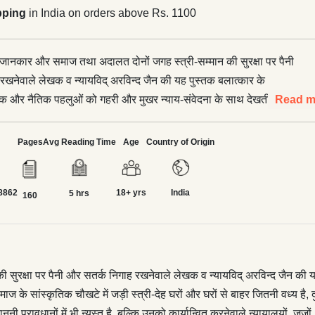
pping
in India on orders above Rs. 1100
े जानकार और समाज तथा अदालत दोनों जगह स्त्री-सम्मान की सुरक्षा पर पैनी
रखनेवाले लेखक व न्यायविद् अरविन्द जैन की यह पुस्तक बलात्कार के
क और नैतिक पहलुओं को गहरी और मुखर न्याय-संवेदना के साथ देखती है।
Read m
य चिन्ता यह है कि समाज के सांस्कृतिक चौखटे में जड़ी स्त्री-देह घरों और
ी वध्य है, दुर्भाग्य से बलात्कार की शिकार हो जाने के बाद क़ानून की हिफ़ाज़त
Pages
Avg Reading Time
Age
Country of Origin
़्यादा सुरक्षित नहीं है। न सिर्फ़ यह कि समाज के पुरुष-वर्चस्व की छाया क़ानूनी
 न्यस्त है, बल्कि उनको कार्यान्वित करनेवाले न्यायालयों, जजों, वकीलों आदि की
8862
18+ yrs
India
ंरचना में भी जस की तस काम करती दिखाई देती है। पुस्तक में पन्द्रह आलेख
5 hrs
160
 कुछ ज़रूरी जानकारियाँ हैं। विशेषता यह है कि अरविन्द जैन ने पूरी सामग्री को
र्श से जोड़ा है। न्याय और अस्मिता रक्षा के लिए प्रतिबद्ध उनकी विचारधारा
 देती है।
ी सुरक्षा पर पैनी और सतर्क निगाह रखनेवाले लेखक व न्यायविद् अरविन्द जैन क
 के सांस्कृतिक चौखटे में जड़ी स्त्री-देह घरों और घरों से बाहर जितनी वध्य है, दु
 क़ानूनी प्रावधानों में भी न्यस्त है, बल्कि उनको कार्यान्वित करनेवाले न्यायालयो