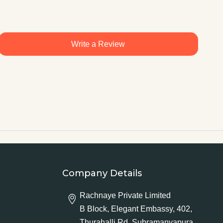
Write a Review
Company Details
Rachnaye Private Limited
B Block, Elegant Embassy, 402,
Thurahalli Rd, Subramanyapura,