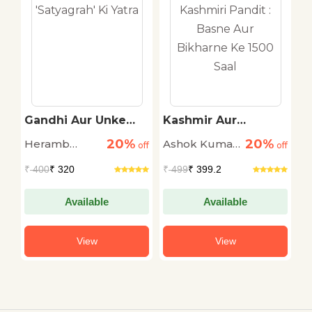
ya
Gandhi Aur Unke
Kashmir Aur
L
'Satyagrah' Ki Yatra
Kashmiri Pandit :
C
20%
20%
Heramb
Ashok Kumar
S
off
off
Basne Aur Bikharne
off
Ke 1500 Saal
Chaturvedi
Pandey
L
₹
400
₹ 320
₹
499
₹ 399.2
₹
Da
Available
Available
View
View