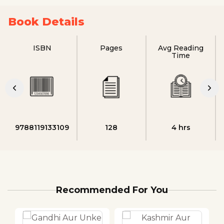
Book Details
ISBN
Pages
Avg Reading
Time
9788119133109
128
4 hrs
Recommended For You