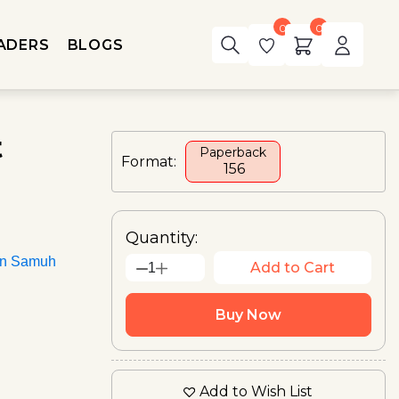
0
0
ADERS
BLOGS
t
Paperback
Format:
₹ 156
Quantity:
an Samuh
Add to Cart
1
Buy Now
Add to Wish List