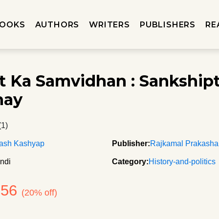
OOKS
AUTHORS
WRITERS
PUBLISHERS
RE
t Ka Samvidhan : Sankship
hay
(1)
ash Kashyap
Publisher:
Rajkamal Prakash
ndi
Category:
History-and-politics
156
(20% off)