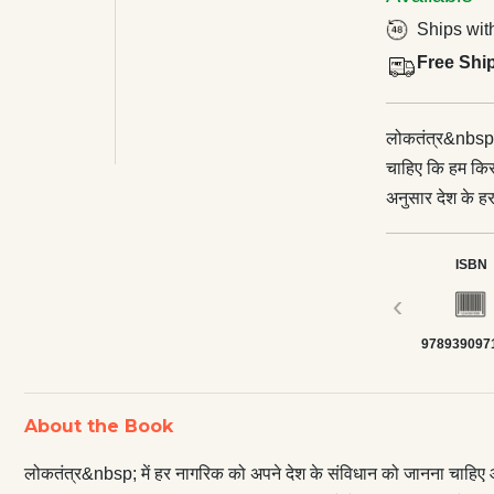
Ships wit
Free Shi
लोकतंत्र&nbsp;
चाहिए कि हम किस प
अनुसार देश के ह
पालन करने के लिए
संवैधानिक निरक्षर
ISBN
लिए यह किताब अत्‍
‹
काश्‍यप ने सरल और
978939097
भारतीय संविधान क
की प्रक्रिया, तथ
<p>वस्‍तुत: यह क
About the Book
और विकास तथा भार
लिए समान रूप से
लोकतंत्र&nbsp; में हर नागरिक को अपने देश के संविधान को जानना चाहिए और 