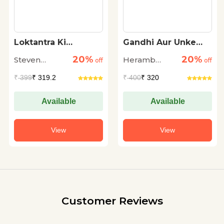
Loktantra Ki
Gandhi Aur Unke
Chaukidari
'Satyagrah' Ki Yatra
20%
20%
Steven
Heramb
off
off
Levitsky and
Chaturvedi
₹
399
₹ 319.2
₹
400
₹ 320
Daniel Ziblatt
Available
Available
View
View
Customer Reviews