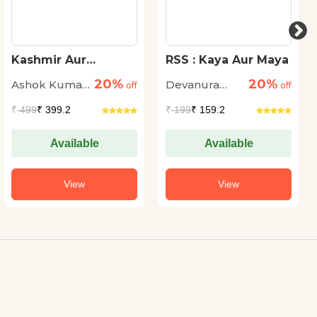
Kashmir Aur
RSS : Kaya Aur Maya
Kashmiri Pandit :
20%
20%
Ashok Kumar
Devanura
Basne Aur Bikharne
off
off
Ke 1500 Saal
Pandey
Mahadeva
₹
499
₹ 399.2
₹
199
₹ 159.2
Available
Available
View
View