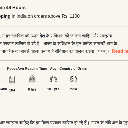
hin
48 Hours
pping
in India on orders above Rs. 1100
 में हर नागरिक को अपने देश के संविधान को जानना चाहिए और समझना
्रकार शासित हो रहे हैं। भारत के संविधान के मूल कर्तव्‍य सम्‍बन्‍धी भाग के
र नागरिक का सबसे पहला कर्तव्‍य है संविधान का पालन करना। परन्‍तु उसका
Read m
 संविधान को जानना ज़रूरी है। दुर्भाग्‍यवश भारत में आज भी भयंकर
ता है। ऐसी स्थिति में संविधान के बारे में बुनियादी जानकारी प्राप्‍त करने के
Pages
Avg Reading Time
Age
Country of Origin
यन्‍त उपयोगी है। भारतीय संविधान के विश्‍वविख्‍यात विशेषज्ञ डॉ. सुभाष
 सुगम शब्‍दों में पुस्‍तक तैयार की है इसका विशेष उद्देश्‍य यह है कि पाठक को
1480
18+ yrs
India
ा संक्षिप्‍त परिचय मिले तथा वह इसकी ऐतिहासिक पृष्‍ठभूमि, संविधान निर्माण
6 hrs
184
ा वह इसकी संविधान की आत्‍मा का समुचित ज्ञान प्राप्‍त सकते हैं।</p>
िताब आधुनिक भारत के इतिहास; एक लोकतंत्र के रूप में भारत के निर्माण
त के संविधान में दिलचस्‍पी रखने वाले हरेक छात्र और सामान्‍य पाठक के
 उपयोगी है।
समझना चाहिए कि हम किस प्रकार शासित हो रहे हैं। भारत के संविधान के मूल कर्तव