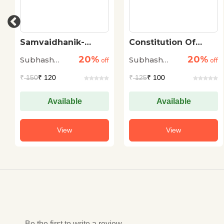
Samvaidhanik-
Constitution Of
Rajnitik Vyavastha
India : Brief
20%
20%
Subhash
Subhash
off
Introduction
off
Kashyap
Kashyap
₹
150
₹ 120
₹
125
₹ 100
Available
Available
View
View
Be the first to write a review...