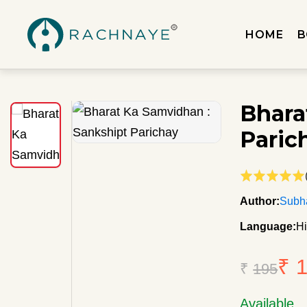
HOME
B
Bhara
Paric
Author:
Subh
Language:
Hi
₹ 
₹
195
Available