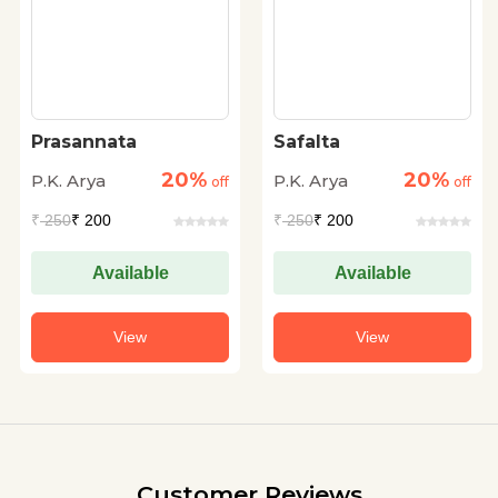
Prasannata
Safalta
20%
20%
P.K. Arya
P.K. Arya
off
off
₹
250
₹ 200
₹
250
₹ 200
Available
Available
View
View
Customer Reviews