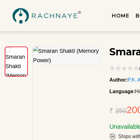
HOME
B
Smara
Author:
P.K. 
Language:
Hi
20
₹
250
Unavailabl
Ships wit