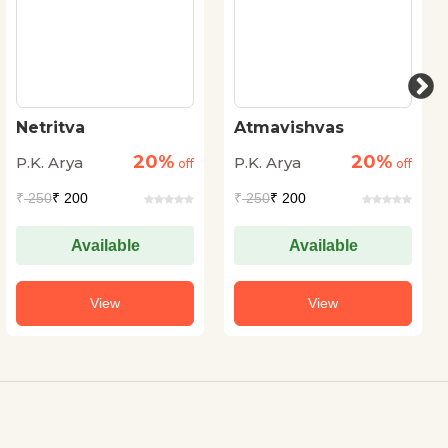
Netritva
Atmavishvas
20%
20%
P.K. Arya
P.K. Arya
off
off
₹
250
₹ 200
₹
250
₹ 200
Available
Available
View
View