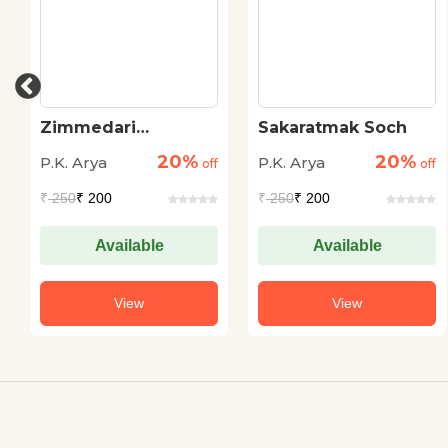
Zimmedari
Sakaratmak Soch
(Responsibility)
20%
20%
P.K. Arya
P.K. Arya
off
off
₹
250
₹ 200
₹
250
₹ 200
Available
Available
View
View