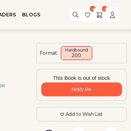
0
0
ADERS
BLOGS
Hardbound
Format:
₹200
This Book is out of stock
ion
Notify Me
Add to Wish List