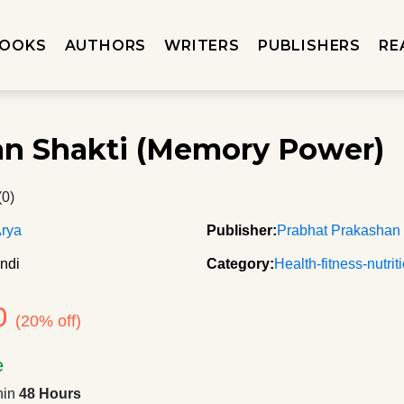
OOKS
AUTHORS
WRITERS
PUBLISHERS
RE
n Shakti (Memory Power)
(0)
Arya
Publisher:
Prabhat Prakashan
ndi
Category:
Health-fitness-nutrit
0
(20% off)
e
hin
48 Hours