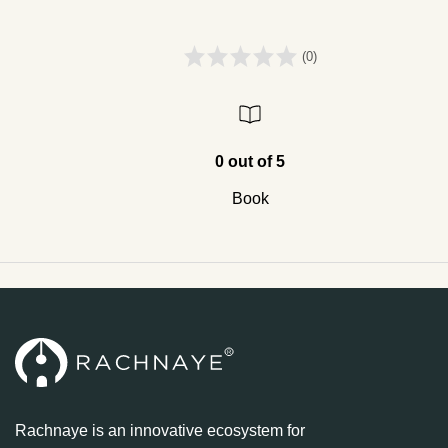
(0)
0 out of 5
Book
Rachnaye is an innovative ecosystem for