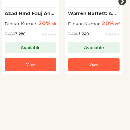
Azad Hind Fauj And
Warren Buffett: A
Subhas Chandra
Complete Biography
20%
20%
Dinkar Kumar
Dinkar Kumar
Bose
off
off
₹
350
₹ 280
₹
300
₹ 240
Available
Available
View
View