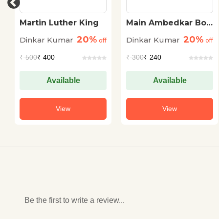
Martin Luther King
Main Ambedkar Bol
Raha Hoon
20%
20%
Dinkar Kumar
Dinkar Kumar
off
off
₹
500
₹ 400
₹
300
₹ 240
Available
Available
View
View
Be the first to write a review...