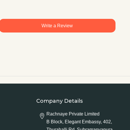
Write a Review
Company Details
Rachnaye Private Limited
B Block, Elegant Embassy, 402,
Thurahalli Rd, Subramanyapura,