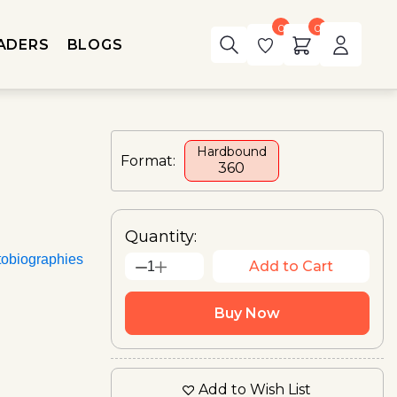
0
0
ADERS
BLOGS
Hardbound
Format:
₹360
Quantity:
tobiographies
Add to Cart
1
Buy Now
Add to Wish List