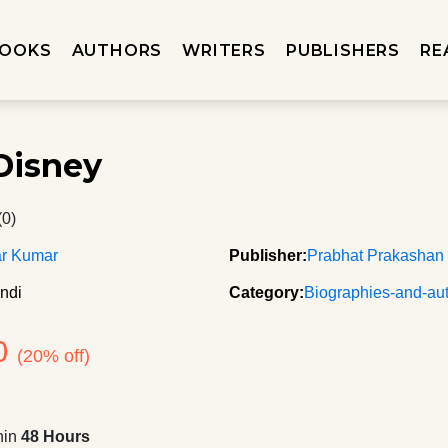
OOKS
AUTHORS
WRITERS
PUBLISHERS
RE
Disney
(0)
ar Kumar
Publisher:
Prabhat Prakashan
ndi
Category:
Biographies-and-au
0
(20% off)
hin
48 Hours