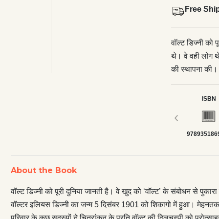
Free Shi
वॉल्ट डिज्नी को प
थे। वे वही लोग थे
की स्थापना की। वॉल्टर इलियस डिज्नी का जन्म 5 दिसंबर 1901 को शिकागो में हुआ
मेहनतकश वर्ग के 
डिज्नी परिवार शि
ISBN
चित्रांकन के प्र
‹
उन्होंने आर्ट क्ल
978935186
लगे थे। सन् 1928 
सन् 1948 में ‘ट्
जिसे अगले साल ‘अकादमी प
About the Book
जीवन का चित्रण 
शिक्षा क्षेत्र औ
वॉल्ट डिज्नी को पूरी दुनिया जानती है। वे खुद को ‘वॉल्ट’ के संबोधन से पुकार
गए।
वॉल्टर इलियस डिज्नी का जन्म 5 दिसंबर 1901 को शिकागो में हुआ। मेहनतकश व
परिवार के कुछ सदस्यों ने चित्रांकन के प्रति वॉल्ट की दिलचस्पी को प्रोत्सा