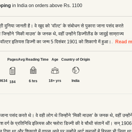
pping
in India on orders above Rs. 1100
ूरी दुनिया जानती है। वे खुद को ‘वॉल्ट’ के संबोधन से पुकारा जाना पसंद करते
 जिन्होंने ‘मिकी माउस’ के जनक थे, वहीं उन्होंने डिज्नीलैंड के जादुई साम्राज्य
।
Read m
प्रतिनिधि इलियस और फ्लोरा डिज्नी की वे चौथी संतानें थीं। सन् 1906 में
कागो छोड़कर मार्सलीन (मिसूरी) में जाकर बस गया। परिवार के कुछ सदस्यों ने
Pages
Avg Reading Time
Age
Country of Origin
ति वॉल्ट की दिलचस्पी को प्रोत्साहन दिया था और शिकागो में वापस आने पर
ासों में हिस्सा भी लिया था। वे रेडक्रॉस के पोस्टर और संपादकीय कार्टून बनाने
9634
18+ yrs
India
में वॉल्ट ने प्रथम ध्वनियुक्त कार्टून फिल्म ‘स्टीम वोट विली’ प्रदर्शित की।
6 hrs
184
रू लाइफ एडवेंचर शृंखला’ की पहली फिल्म ‘सील्स इन अलास्का’ प्रदर्शित हुई,
ुरस्कार’ से सम्मानित किया गया। इस पुस्तक में वॉल्ट डिज्नी के
करते हुए इस बात की पड़ताल की गई है कि किस तरह उन्होंने मनोरंजन जगत्,
र इतिहास को प्रभावित किया तथा आनेवाली पीढि़यों के लिए प्रेरक आदर्श बन
ा जाना पसंद करते थे। वे वही लोग थे जिन्होंने ‘मिकी माउस’ के जनक थे, वहीं उन्हों
र्ग के प्रतिनिधि इलियस और फ्लोरा डिज्नी की वे चौथी संतानें थीं। सन् 1906 म
हन दिया था और शिकागो में वापस आने पर उन्होंने आर्ट क्लासों में हिस्सा भी लिया 