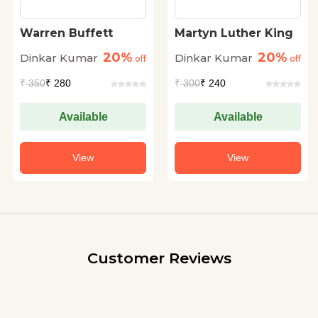
Warren Buffett
Martyn Luther King
20%
20%
Dinkar Kumar
Dinkar Kumar
off
off
₹
350
₹ 280
₹
300
₹ 240
Available
Available
View
View
Customer Reviews