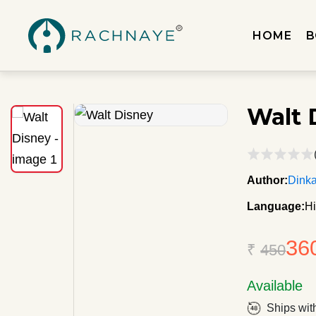
HOME
B
Walt 
Author:
Dink
Language:
Hi
36
₹
450
Available
Ships wit