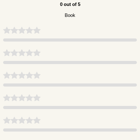
0 out of 5
Book