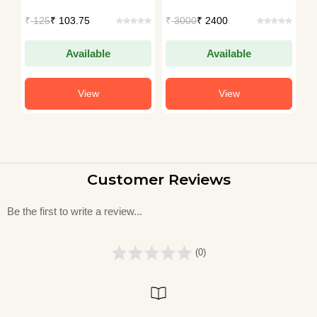
Manto
Manto
M
₹
125
₹ 103.75
₹
3000
₹ 2400
₹
Available
Available
View
View
Customer Reviews
Be the first to write a review...
(0)