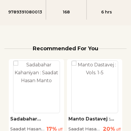
9789391080013
168
6 hrs
Recommended For You
Sadabahar
Manto Dastavej :
N
Kahaniyan : Saadat
Vols. 1-5
K
17%
20%
Saadat Hasan
Saadat Hasan
S
off
Hasan Manto
off
off