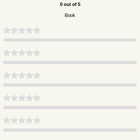
0 out of 5
Book