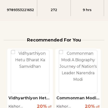
9789353221652
272
9 hrs
Recommended For You
Vidhyarthiyon Hetu
Commonman Modi
S
Bharat Ka
A Biography
K
20%
20%
Kishor
Kishor
K
off
Samvidhan
off
Journey of Nation's
off