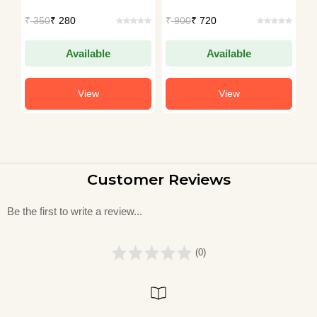
Leader Narendra
Makwana
Makwana
M
₹
350
₹ 280
₹
900
₹ 720
₹
Modi
Available
Available
View
View
Customer Reviews
Be the first to write a review...
(0)