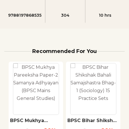
9788197868535
304
10 hrs
Recommended For You
BPSC Mukhya
BPSC Bihar Shikshak
S
Pareeksha Paper-2
Bahali Samajshastra
P