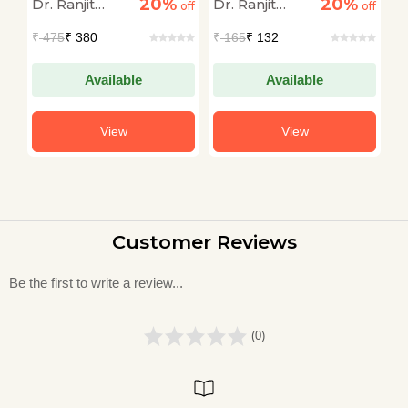
20%
20%
Dr. Ranjit
Dr. Ranjit
Dr
off
Samanya Adhyayan
off
Bhag-1 (Sociology)
off
H
(BPSC Mains General
15 Practice Sets
Kumar Singh
Kumar Singh
K
₹
475
₹ 380
₹
165
₹ 132
₹
Cs
Studies)
s
Available
Available
View
View
Customer Reviews
Be the first to write a review...
(0)