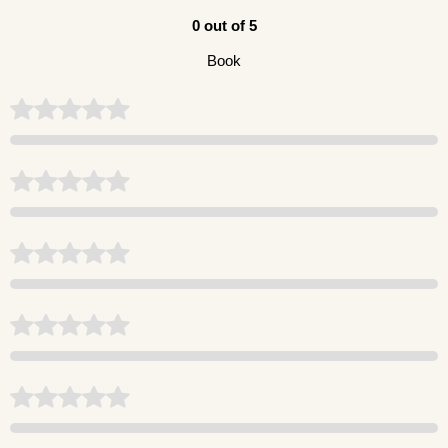
0 out of 5
Book