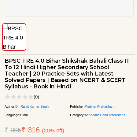
BPSC TRE 4.0 Bihar Shikshak Bahali Class 11
To 12 Hindi Higher Secondary School
Teacher | 20 Practice Sets with Latest
Solved Papers | Based on NCERT & SCERT
Syllabus - Book in Hindi
(0)
Author:
Dr. Ranjit Kumar Singh
Publisher:
Prabhat Prakashan
Language:
Hindi
Category:
Academics-and-references
₹ 316
₹
395
(20% off)