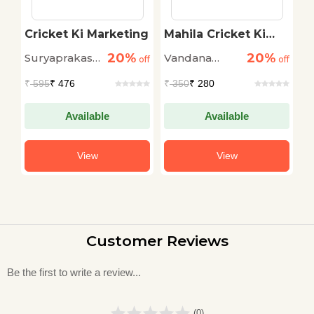
Cricket Ki Marketing
Mahila Cricket Ki
A
k
Kahani
20%
20%
Suryaprakash
Vandana
S
off
off
off
Chaturvedi
Mishra
D
₹
595
₹ 476
₹
350
₹ 280
₹
Available
Available
View
View
Customer Reviews
Be the first to write a review...
(0)