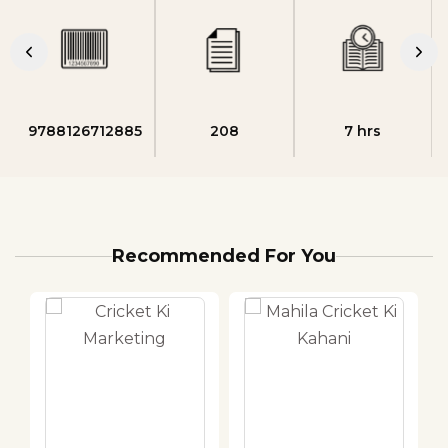
9788126712885
208
7 hrs
Recommended For You