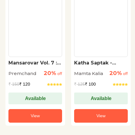
Mansarovar Vol. 7 :
Katha Saptak -
Jail Aur Anya
Mamta Kalia
20%
20%
Premchand
Mamta Kalia
Kahaniyan
off
off
₹
150
₹ 120
₹
125
₹ 100
Available
Available
View
View