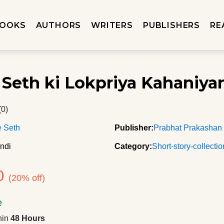
OOKS
AUTHORS
WRITERS
PUBLISHERS
RE
 Seth ki Lokpriya Kahaniya
(0)
e Seth
Publisher:
Prabhat Prakashan
ndi
Category:
Short-story-collecti
0
(20% off)
e
hin
48 Hours