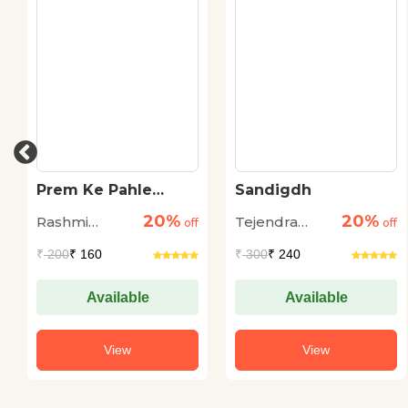
Prem Ke Pahle
Sandigdh
Basant Me
20%
20%
Rashmi
Tejendra
off
off
Bhardwaj
Sharma
₹
200
₹ 160
₹
300
₹ 240
Available
Available
View
View