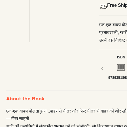
Free Shi
एक-एक वाक्य बोल
प्रभावशाली, गहर
उनमें एक विशिष्
की जो संजीदगी, जो
कहानी में कोई अन
ISBN
आता। सबकुछ अंतत
‹
कहते हैं, इस बार
978935186
पहुँचने की यात्र
राजी की रचना संक
व्यक्ति कितने 
About the Book
यशस्वी लेखिका र
कहानियों से पाठक
एक-एक वाक्य बोलता हुआ...बाहर से भीतर और फिर भीतर से बाहर की ओर लौटन
कहानियों का प
—भीष्म साहनी
राजी की कहानियों में लेखकीय अनुभव की जो संजीदगी, जो थिरायापन व्याप्त रहत