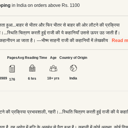
pping
in India on orders above Rs. 1100
ता हुआ...बाहर से भीतर और फिर भीतर से बाहर की ओर लौटने की प्रक्रिया
ी।...स्थिति चित्रण करती हुई राजी की ये कहानियाँ उससे ऊपर उठ जाती हैं।
ट कहानीपन आ जाता है। —भीष्म साहनी राजी की कहानियों में लेखकीय अनुभव
Read m
 थिरायापन व्याप्त रहता है, वह आवेग में बुद्धि के अनुबंध से पैदा हुआ है।
ुभव, कोई विचार कच्चे माल की तरह, हड़बड़ी में, अनपके, अधपके रूप में नहीं
Pages
Avg Reading Time
Age
Country of Origin
ः पुख्ता, प्रौढ़ा, तराशा हुआ...। —डॉ. निर्मला जैन अच्छी कहानी किसे
े में राजी सेठ की कहानियाँ कुछ मौलिक सवाल उठाती हैं। अनुभव से अर्थ तक
8989
18+ yrs
India
ा इन्हें विशिष्ट बनाती है। —राजेंद्र यादव कमल की तरह आकंठ अनुभव में डूबी
6 hrs
176
ेतों के आकाश में खुलती है या यह अनुभव कराती है कि अपने पैरों पर खड़ा
आकाशों को देख सकता है। —डॉ. प्रभाकर श्रोत्रिय ——1—— हिंदी की
ाजी सेठ ने अपनी हृदयस्पर्शी तथा सामाजिक चेतना जाग्रत् करनेवाली
ों के बीच अपना विशिष्ट स्थान बनाया है। प्रस्तुत है उनकी लोकप्रिय
े की प्रक्रिया प्रभावशाली, गहरी।...स्थिति चित्रण करती हुई राजी की ये कहा
ठनीय संकलन।
ा है, वह आवेग में बुद्धि के अनुबंध से पैदा हुआ है। कहानी में कोई अनुभव, कोई व