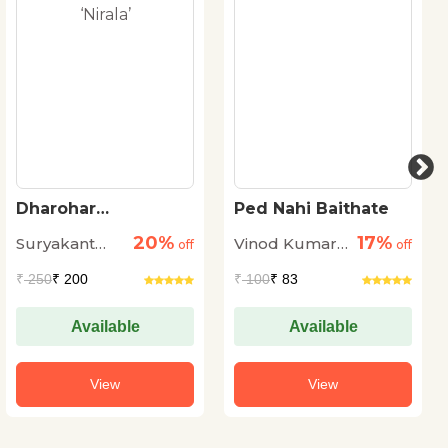
Dharohar
Ped Nahi Baithate
Kahaniyaan :
20%
17%
Suryakant
Vinod Kumar
Suryakant Tripathi
off
off
‘Nirala’
Tripathi
Shukla
₹
250
₹ 200
₹
100
₹ 83
'Nirala'
Available
Available
View
View