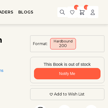
0
0
ADERS
BLOGS
n
Hardbound
Format:
₹200
This Book is out of stock
ons
Notify Me
Add to Wish List