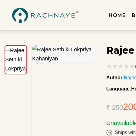
HOME
B
Rajee
Author:
Raje
Language:
Hi
20
₹
250
Unavailabl
Ships wit