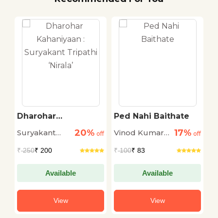
Dharohar
Ped Nahi Baithate
K
Kahaniyaan :
M
20%
17%
Suryakant
Vinod Kumar
M
off
Suryakant Tripathi
off
off
‘Nirala’
Tripathi
Shukla
₹
250
₹ 200
₹
100
₹ 83
₹
'Nirala'
Available
Available
View
View