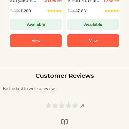
20%
17%
Suryakant
Vinod Kumar
M
off
Suryakant Tripathi
off
off
‘Nirala’
Tripathi
Shukla
₹
250
₹ 200
₹
100
₹ 83
₹
'Nirala'
Available
Available
View
View
Customer Reviews
Be the first to write a review...
(0)