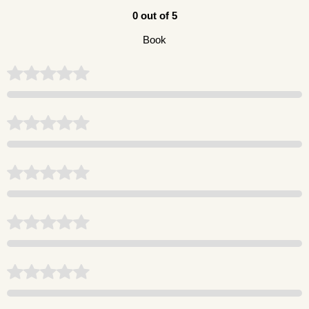
0 out of 5
Book