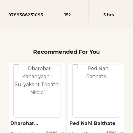
9789386231093
152
5 hrs
Recommended For You
Dharohar
Ped Nahi Baithate
K
Kahaniyaan :
M