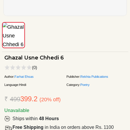
Ghazal Usne Chhedi 6
(0)
Author:
Farhat Ehsas
Publisher:
Rekhta Publications
Language:
Hindi
Category:
Poetry
399.2
₹
499
(20% off)
Unavailable
Ships within
48 Hours
Free Shipping
in India on orders above Rs. 1100