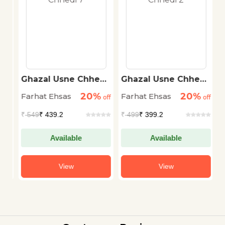
Ghazal Usne Chhedi
Ghazal Usne Chhedi
B
7
2
20%
20%
Farhat Ehsas
Farhat Ehsas
F
off
off
off
₹
549
₹ 439.2
₹
499
₹ 399.2
₹
Available
Available
View
View