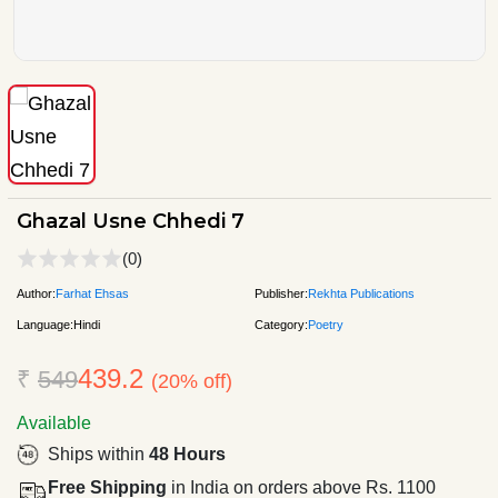
Ghazal Usne Chhedi 7
(0)
Author:
Farhat Ehsas
Publisher:
Rekhta Publications
Language:
Hindi
Category:
Poetry
439.2
₹
549
(20% off)
Available
Ships within
48 Hours
Free Shipping
in India on orders above Rs. 1100