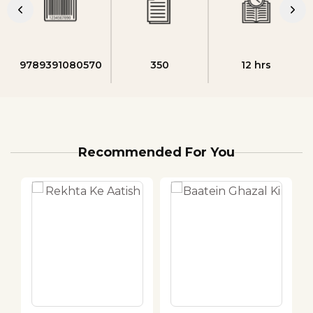
9789391080570
350
12 hrs
Recommended For You
DEALS