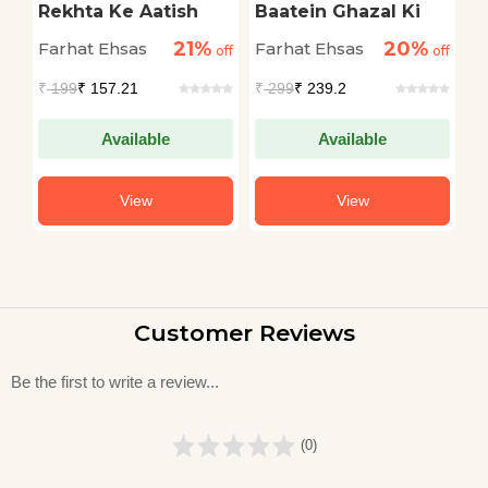
Rekhta Ke Aatish
Baatein Ghazal Ki
G
2
21%
20%
Farhat Ehsas
Farhat Ehsas
F
off
off
off
₹
199
₹ 157.21
₹
299
₹ 239.2
₹
Available
Available
View
View
Customer Reviews
Be the first to write a review...
(0)