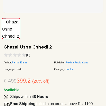
Ghazal Usne Chhedi 2
(0)
Author:
Farhat Ehsas
Publisher:
Rekhta Publications
Language:
Hindi
Category:
Poetry
399.2
₹
499
(20% off)
Available
Ships within
48 Hours
Free Shipping
in India on orders above Rs. 1100