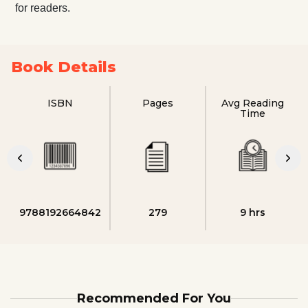
for readers.
Book Details
ISBN
Pages
Avg Reading
Time
9788192664842
279
9 hrs
Recommended For You