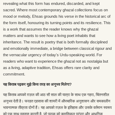
revealing what this form has endured, discarded, and kept
sacred. Where most contemporary ghazal collections focus on
mood or melody, Ehsas grounds his verse in the historical arc of
the form itself, honouring its turning points and its resilience. This
is a work that assumes the reader knows why the ghazal
matters and wants to see how a living poet inhabits that
inheritance. The result is poetry that is both formally disciplined
and emotionally immediate, a bridge between classical rigour and
the vernacular urgency of today's Urdu-speaking world. For
readers who want to experience the ghazal not as nostalgia but
as a living, adaptive tradition, Ehsas offers rare clarity and
commitment.
यह किताब पढ़कर मुझे किस तरह का अनुभव मिलेगा?
यह किताब आपको ग़ज़ल की आठ सौ साल की यात्रा के साथ एक गहरा, चिंतनशील
अनुभव देती है। फरहत एहसास की शायरी में औपचारिक अनुशासन और समकालीन
भावनात्मक तीव्रता दोनों हैं। यह आपको ग़ज़ल के इतिहास और उसके वर्तमान स्वरूप
को एक साथ महसूस कराती है, जो पाठक को क्लासिकल परंपरा और आधुनिक