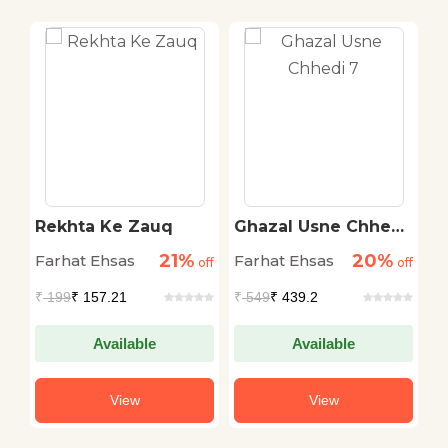
DEALS
Rekhta Ke Zauq
Ghazal Usne Chhedi
B
7
21%
20%
Farhat Ehsas
Farhat Ehsas
F
off
off
off
₹
199
₹ 157.21
₹
549
₹ 439.2
₹
Available
Available
View
View