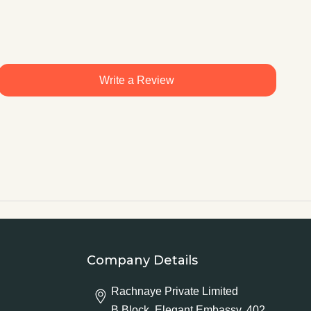
Write a Review
Company Details
Rachnaye Private Limited
B Block, Elegant Embassy, 402,