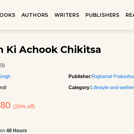
OOKS
AUTHORS
WRITERS
PUBLISHERS
RE
 Ki Achook Chikitsa
(0)
Singh
Publisher:
Rajkamal Prakash
ndi
Category:
Lifestyle-and-welln
280
(20% off)
hin
48 Hours