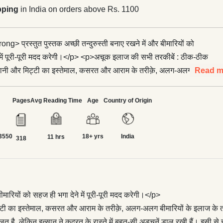
pping
in India on orders above Rs. 1100
g> प्रस्तुत पुस्तक अच्छी तन्दुरुस्ती बनाए रखने में और बीमारियों को
 में पूरी-पूरी मदद करेगी।</p> <p>अचूक इलाज की सभी तरकीबें : ठीक-ठीक
 पानी और मिट्टी का इस्तेमाल, कसरत और आराम के तरीक़े, अलग-अलग
Read m
ज के तरीक़े इस पुस्तक में बताए गए हैं।</p> <p>तन्दुरुस्ती का मसला बहुत
हना ही शरीर की क़ुदरती हालत है, लेकिन इन्सान ने क़ुदरत के रास्ते में बहुत-
Pages
Avg Reading Time
Age
Country of Origin
खी हैं। इसी से इन दिनों बीमारियों की भरमार है। इलाज करनेवालों ने इस
स्वास्थ्य के मसले को और भी पेचीदा कर दिया है। क़ुदरत की राह में अड़चन
3550
18+ yrs
India
स्थ रहिएगा।</p> <p>दवा से कुछ भी फ़ायदा नहीं हो सकता बल्कि
11 hrs
318
रीर को प्राकृतिक तरीक़े से हवा, पानी, धूप के सिवा और किसी चीज़ की भी
 क़ुदरत ने उसे ऐसा ही बनाया है कि वह अपनी मरम्मत और सफ़ाई आप ही कर
मारियों को सहज ही भगा देने में पूरी-पूरी मदद करेगी।</p>
ी का इस्तेमाल, कसरत और आराम के तरीक़े, अलग-अलग बीमारियों के इलाज के तरीक
त है, लेकिन इन्सान ने क़ुदरत के रास्ते में बहुत-सी अड़चनें डाल रखी हैं। इसी 