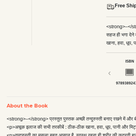
Free Shi
<strong>–</stron
सहज ही भगा देने
खाना, हवा, धूप,
बीमारियों के इला
आसान है, स्वस्थ र
ISBN
सी अड़चनें डाल र
‹
उलझन को बढ़ाकर 
978938924
न डालिए, आप स्व
नुक़सानदेह है। श
ज़रूरत नहीं है।
About the Book
लेता है।
<strong>–</strong> प्रस्तुत पुस्तक अच्छी तन्दुरुस्ती बनाए रखने में और बी
<p>अचूक इलाज की सभी तरकीबें : ठीक-ठीक खाना, हवा, धूप, पानी और मिट्ट
<p>तन्दुरुस्ती का मसला बहुत आसान है, स्वस्थ रहना ही शरीर की क़ुदरती हाल