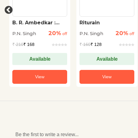
B. R. Ambedkar :
Riturain
Bhartiya Waltair
20%
20%
P.N. Singh
P.N. Singh
Evam Marx
off
off
₹
210
₹ 168
₹
160
₹ 128
Available
Available
View
View
Be the first to write a review...