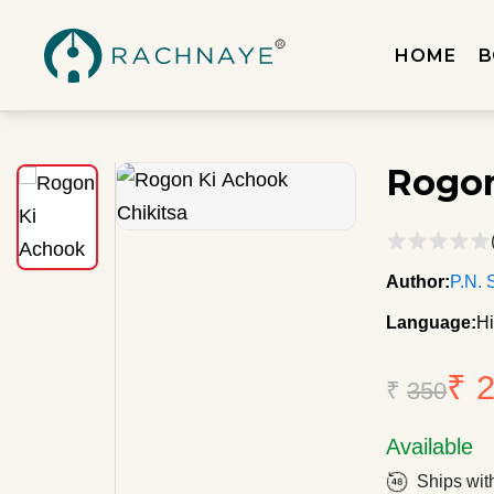
HOME
B
Rogon
Author:
P.N. 
Language:
Hi
₹ 
₹
350
Available
Ships wit