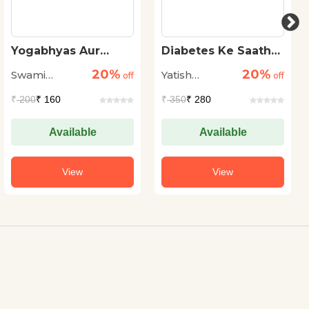
Yogabhyas Aur
Diabetes Ke Saath
Chintan
Jeene Ki Raah
20%
20%
Swami
Yatish
off
off
Vivekanand
Agarwal
₹
200
₹ 160
₹
350
₹ 280
Available
Available
View
View