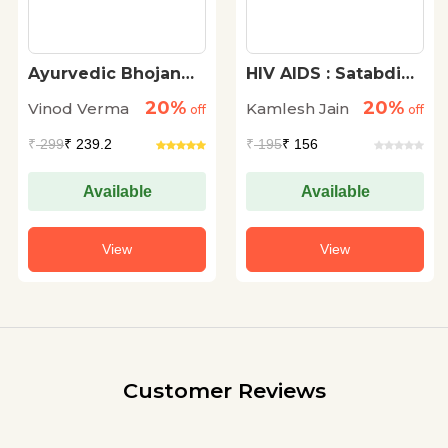
Ayurvedic Bhojan
HIV AIDS : Satabdi
Sanskriti
Ka Sabase Bada
20%
20%
Vinod Verma
Kamlesh Jain
off
Dhokha
off
₹
299
₹ 239.2
₹
195
₹ 156
Available
Available
View
View
Customer Reviews