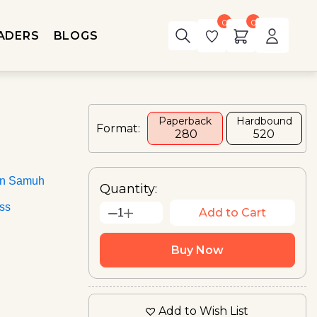
0
0
ADERS
BLOGS
Paperback
Hardbound
Format:
₹ 280
₹520
an Samuh
Quantity:
ess
Add to Cart
1
Buy Now
Add to Wish List