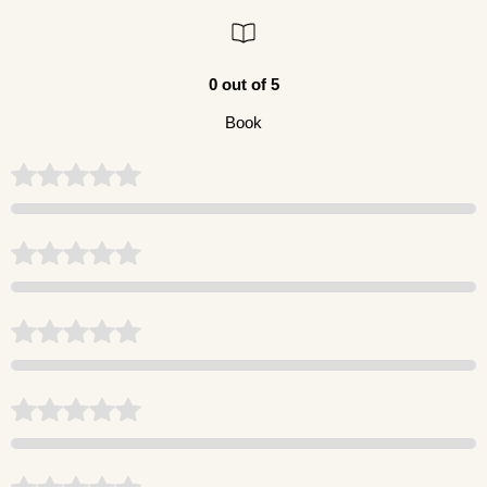
0 out of 5
Book