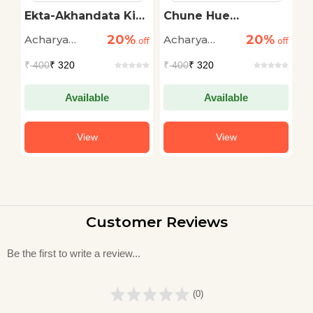
Ekta-Akhandata Ki
Chune Hue
R
Kahaniyan
Vidyalaya Geet
K
20%
20%
Acharya
Acharya
A
off
off
off
Mayaram
Mayaram
M
₹
400
₹ 320
₹
400
₹ 320
₹
'Patang'
'Patang'
'
Available
Available
View
View
Customer Reviews
Be the first to write a review...
(0)