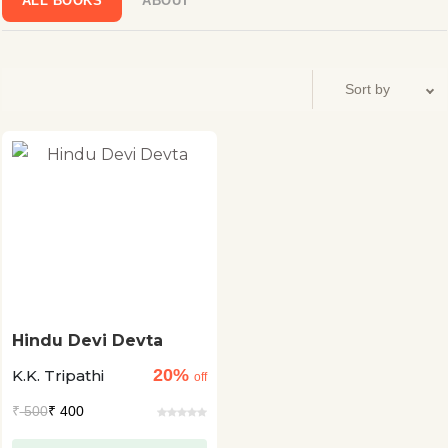
ALL BOOKS
ABOUT
Hindu Devi Devta
20%
K.K. Tripathi
off
₹
500
₹ 400