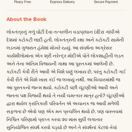
Piracy Free
Express Delivery
Secure Payment
About the Book
લોકતંત્રનું ગળું ઘોંટી દેવા તત્કાલીન વડાપ્રધાન ઇંદિરા ગાંધીએ
દેશમાં કટોકટી લાદી હતી. લોકતંત્રની રક્ષા અને કટોકટી સામેની
લડતમાં ગુજરાત હંમેશાં મોખરે રહ્યું. આ સંઘર્ષના અગ્રેસર
કાર્યશીલોમાંના એક શ્રી નરેન્દ્ર મોદીએ પોતે લોકશાહીની લડત
અને તેના અંતિમ વિજયની ગાથા આ પુસ્તકમાં આલેખી છે.
કટોકટી કેવી રીતે આવી એ વિશે ઘણું લખાય છે, પરંતુ કટોકટી ગઈ
કેવી રીતે એ વિશે ખાસ કંઈ જ લખાયું નથી. આ વિચારમાંથી જ
આ પુસ્તકનો જન્મ થયો. કટોકટી પછી ચૂંટણીઓ આવી અને
જનતા પક્ષ વિજયી થયો તે નર્યો ચમત્કાર માત્ર હતો? ચૂંટણીઓ
દ્વારા થયેલ ક્રાંતિકારી પરિવર્તન એ અચાનક જ આવી મળેલી
સફળતા છે એવો પણ એક મત પ્રચલિત થયો છે. પણ વાસ્તવમાં
નિશ્ચિત પરિણામો પ્રાપ્ત કરવા ૨૦ માસ સુધી લગાતાર
સુનિયોજિત સંઘર્ષ કરવો પડ્યો છે અને તે સંઘર્ષનાં કેટલાં-કેવાં