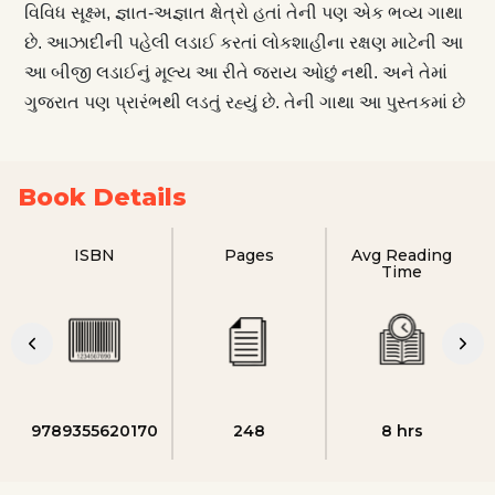
વિવિધ સૂક્ષ્મ, જ્ઞાત-અજ્ઞાત ક્ષેત્રો હતાં તેની પણ એક ભવ્ય ગાથા
છે. આઝાદીની પહેલી લડાઈ કરતાં લોકશાહીના રક્ષણ માટેની આ
આ બીજી લડાઈનું મૂલ્ય આ રીતે જરાય ઓછું નથી. અને તેમાં
ગુજરાત પણ પ્રારંભથી લડતું રહ્યું છે. તેની ગાથા આ પુસ્તકમાં છે
Book Details
ISBN
Pages
Avg Reading
Time
9789355620170
248
8 hrs