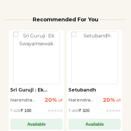
Recommended For You
Sri Guruji : Ek
Setubandh
N
Swayamsewak
S
20%
20%
Narendra
Narendra
N
off
off
off
स
Modi
Modi
M
₹
125
₹ 100
₹
400
₹ 320
₹
Available
Available