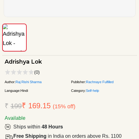
Adrishya Lok
(0)
Author:
Raj Rishi Sharma
Publisher:
Rachnaye Fulfilled
Language:
Hindi
Category:
Self-help
₹ 169.15
₹
199
(15% off)
Available
Ships within
48 Hours
Free Shipping
in India on orders above Rs. 1100