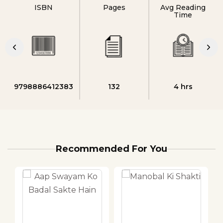
ISBN
Pages
Avg Reading
Time
9798886412383
132
4 hrs
Recommended For You