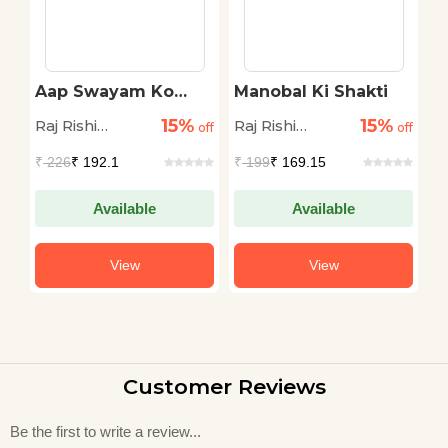
Aap Swayam Ko
Manobal Ki Shakti
A
Badal Sakte Hain
K
15%
15%
Raj Rishi
Raj Rishi
Ra
off
off
off
Sharma
Sharma
S
₹
226
₹ 192.1
₹
199
₹ 169.15
₹
Available
Available
View
View
Customer Reviews
Be the first to write a review...