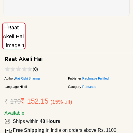
Raat Akeli Hai
(0)
Author:
Raj Rishi Sharma
Publisher:
Rachnaye Fulfilled
Language:
Hindi
Category:
Romance
₹ 152.15
₹
179
(15% off)
Available
Ships within
48 Hours
Free Shipping
in India on orders above Rs. 1100