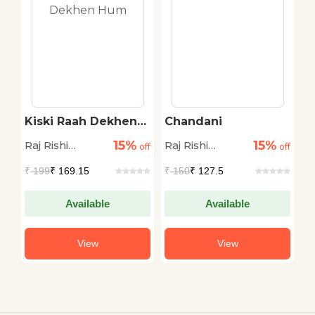
he
Kiski Raah Dekhen
Chandani
P
Hum
15%
15%
Raj Rishi
Raj Rishi
Ra
off
off
off
Sharma
Sharma
S
₹
199
₹ 169.15
₹
150
₹ 127.5
₹
Available
Available
View
View