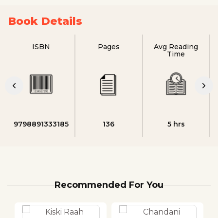
Book Details
ISBN
Pages
Avg Reading
Time
9798891333185
136
5 hrs
Recommended For You