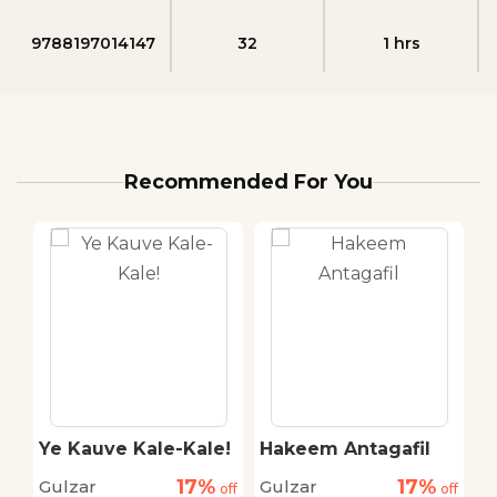
9788197014147
32
1 hrs
Recommended For You
Ye Kauve Kale-Kale!
Hakeem Antagafil
A
17%
17%
Gulzar
Gulzar
G
off
off
off