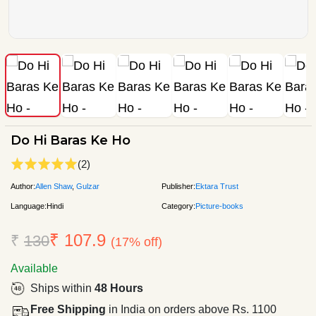
Do Hi Baras Ke Ho
(2)
Author:
Allen Shaw
,
Gulzar
Publisher:
Ektara Trust
Language:
Hindi
Category:
Picture-books
₹ 107.9
₹
130
(17% off)
Available
Ships within
48 Hours
Free Shipping
in India on orders above Rs. 1100