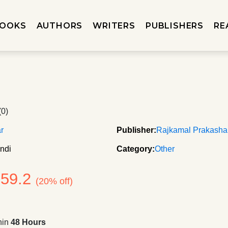
OOKS
AUTHORS
WRITERS
PUBLISHERS
RE
(0)
r
Publisher:
Rajkamal Prakash
ndi
Category:
Other
159.2
(20% off)
hin
48 Hours