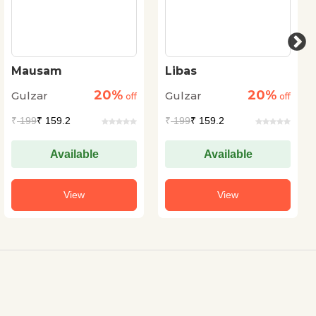
Mausam
Libas
20%
20%
Gulzar
Gulzar
off
off
₹
199
₹ 159.2
₹
199
₹ 159.2
Available
Available
View
View