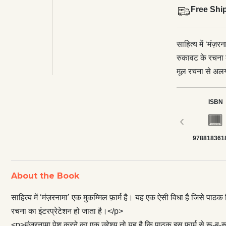
Free Shi
साहित्य में ‘मंज
रुकावट के रचना क
मूल रचना से अलग 
<p>मंज़रनामा पेश
दूसरा यह कि टी.
ISBN
को किस तरह मंज़र
‹
इज़ाफ़ा हो गया ह
978818361
अपने दोस्त पप्पू 
भागकर माँ तक पहु
साथ स्कूली किता
About the Book
का यह मंज़रनामा 
हासिल है, वह दुर्ल
साहित्य में ‘मंज़रनामा’ एक मुकम्मिल फ़ार्म है। यह एक ऐसी विधा है जिसे पाठ
रचना का इंटरप्रेटेशन हो जाता है।</p>
<p>मंज़रनामा पेश करने का एक उद्देश्य तो यह है कि पाठक इस फ़ार्म से रू-ब