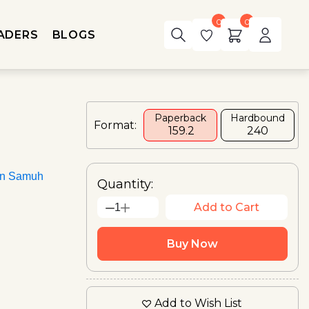
0
0
ADERS
BLOGS
Paperback
Hardbound
Format:
₹ 159.2
₹240
an Samuh
Quantity:
Add to Cart
1
Buy Now
Add to Wish List