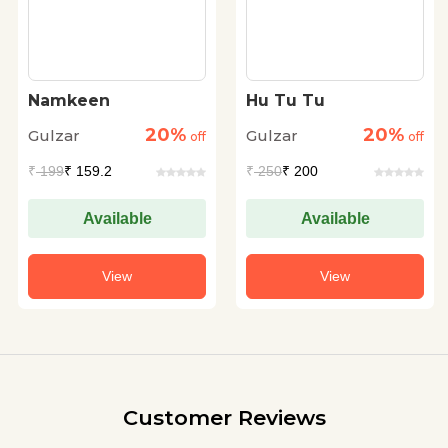
Namkeen
Hu Tu Tu
20%
20%
Gulzar
Gulzar
off
off
₹
199
₹ 159.2
₹
250
₹ 200
Available
Available
View
View
Customer Reviews