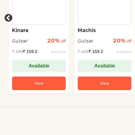
Kinara
Machis
20%
20%
Gulzar
Gulzar
off
off
₹
199
₹ 159.2
₹
199
₹ 159.2
Available
Available
View
View