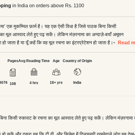
pping
in India on orders above Rs. 1100
़रनामा’ एक मुकम्मिल फ़ार्म है। यह एक ऐसी विधा है जिसे पाठक बिना किसी
ा मूल आस्वाद लेते हुए पढ़ सकें। लेकिन मंज़रनामा का अन्दाज़े-बयाँ अमूमन
हो जाता है या यूँ कहें कि वह मूल रचना का इंटरप्रेटेशन हो जाता है।</p>
Read m
 करने का एक उद्देश्य तो यह है कि पाठक इस फ़ार्म से रू-ब-रू हो सकें और
वी. और सिनेमा में दिलचस्पी रखनेवाले लोग यह देख-जान सकें कि किसी कृति
Pages
Avg Reading Time
Age
Country of Origin
नामे की शक्ल दी जाती है। टी.वी. की आमद से मंज़रनामों की ज़रूरत में बहुत
ै।</p> <p>यह ज़िन्दगी की किताब है जिसे बाबला स्कूल से बाहर शहर में,
8076
18+ yrs
India
के साथ, घर में अपने जीजा और दीदी के रिश्ते की धूप-छाँव में और फिर घर से
4 hrs
108
ँचने के अपने दिलचस्प सफ़र में पढ़ता है। और फिर वापस एक नए जज़्बे के
बों के पास लौटता है। फूल को चड्डी पहनानेवाले गुलज़ार की फ़िल्म ‘किताब’
फिर साबित करता है कि बच्चों के मनोविज्ञान को समझने में जैसी महारत उन्हें
भ है—फ़िल्मों में भी और साहित्य में भी।
क बिना किसी रुकावट के रचना का मूल आस्वाद लेते हुए पढ़ सकें। लेकिन मंज़रनामा क
-रू हो सकें और दूसरा यह कि टी.वी. और सिनेमा में दिलचस्पी रखनेवाले लोग यह द