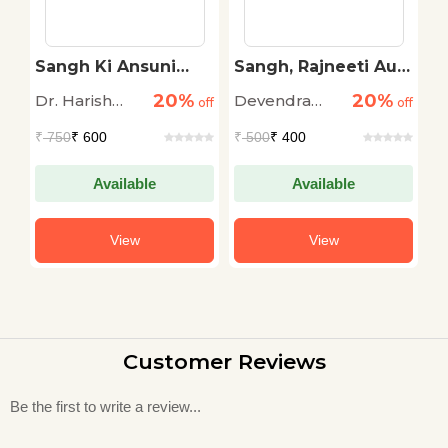
Sangh Ki Ansuni
Sangh, Rajneeti Aur
P
Kahaniyan
Media
R
20%
20%
Dr. Harish
Devendra
S
off
off
off
S
Chandra
Swarup
P
₹
750
₹ 600
₹
500
₹ 400
₹
Burnwal
Available
Available
View
View
Customer Reviews
Be the first to write a review...