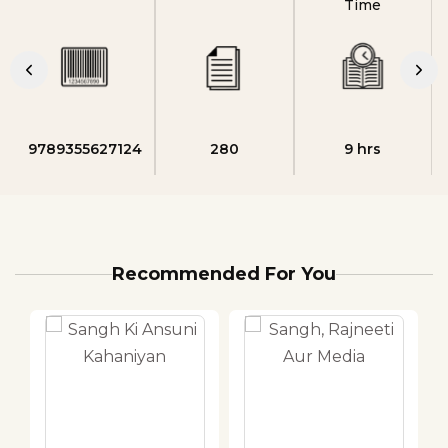
Time
9789355627124
280
9 hrs
Recommended For You