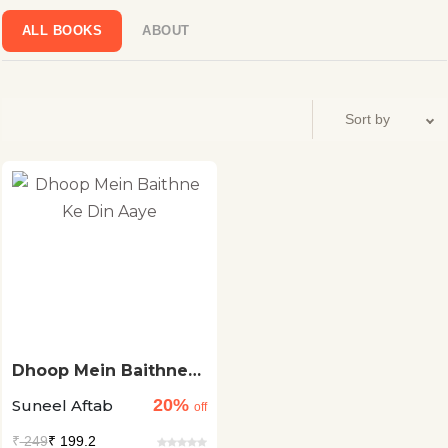
ALL BOOKS
ABOUT
Dhoop Mein Baithne
Ke Din Aaye
20%
Suneel Aftab
off
₹
249
₹ 199.2